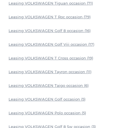
Leasing VOLKSWAGEN Tiguan occasion (71)
Leasing VOLKSWAGEN T Roc occasion (79)
Leasing VOLKSWAGEN Golf 8 occasion (16)
Leasing VOLKSWAGEN Golf Viii occasion (17)
Leasing VOLKSWAGEN T Cross occasion (19)
Leasing VOLKSWAGEN Tayron occasion (11)
Leasing VOLKSWAGEN Taigo occasion (6)
Leasing VOLKSWAGEN Golf occasion (5)
Leasing VOLKSWAGEN Polo occasion (5)
Leasing VOLKSWAGEN Golf 8 Sw occasion (3)