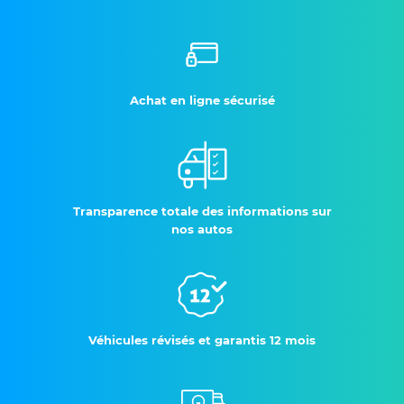
Achat en ligne sécurisé
Transparence totale des informations sur
nos autos
Véhicules révisés et garantis 12 mois