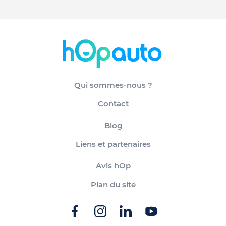
Qui sommes-nous ?
Contact
Blog
Liens et partenaires
Avis hOp
Plan du site