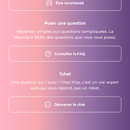
Être recontacté
Poser une question
Réponses simples aux questions compliquées. La
réponse à 99,9% des questions que vous vous posez.
Consulter la FAQ
Tchat
Une question sur l'auto ? Chez hOp, c'est un vrai expert
auto qui vous répond, pas un robot.
Démarrer le chat