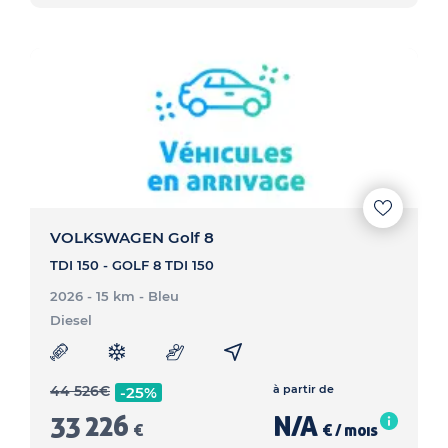
VOLKSWAGEN Golf 8
TDI 150 - GOLF 8 TDI 150
2026 - 15 km
- Bleu
Diesel
44 526
€
à partir de
-25%
33 226
N/A
€
€ / mois