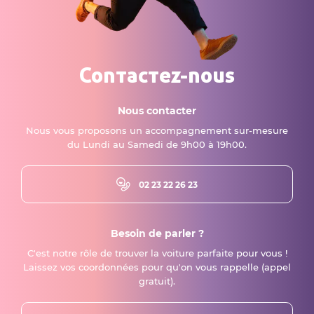
Contactez-nous
Nous contacter
Nous vous proposons un accompagnement sur-mesure
du Lundi au Samedi de 9h00 à 19h00.
02 23 22 26 23
Besoin de parler ?
C'est notre rôle de trouver la voiture parfaite pour vous !
Laissez vos coordonnées pour qu'on vous rappelle (appel
gratuit).