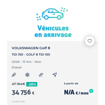
VOLKSWAGEN Golf 8
TDI 150 - GOLF 8 TDI 150
2026 - 15 km
- Noir
Diesel
47 164
€
à partir de
-26%
34 756
N/A
€
€ / mois
undefined