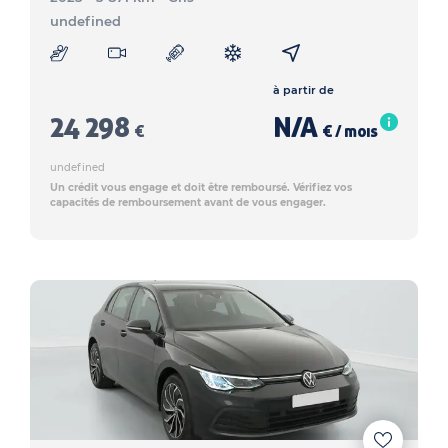
undefined
à partir de
24 298
N/A
€
€ / mois
undefined
Un crédit vous engage et doit être remboursé. Vérifiez vos
capacités de remboursement avant de vous engager.