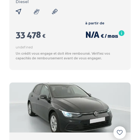
Diesel
à partir de
33 478
N/A
€
€ / mois
undefined
Un crédit vous engage et doit être remboursé. Vérifiez vos
capacités de remboursement avant de vous engager.