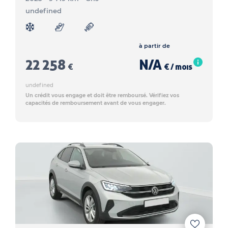
undefined
à partir de
22 258
N/A
€
€ / mois
undefined
Un crédit vous engage et doit être remboursé. Vérifiez vos
capacités de remboursement avant de vous engager.