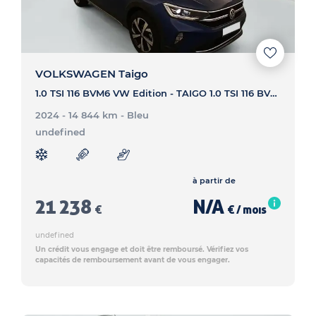
VOLKSWAGEN Taigo
1.0 TSI 116 BVM6 VW Edition - TAIGO 1.0 TSI 116 BVM6 VW Edition
2024 - 14 844 km
- Bleu
undefined
à partir de
21 238
N/A
€
€ / mois
undefined
Un crédit vous engage et doit être remboursé. Vérifiez vos
capacités de remboursement avant de vous engager.