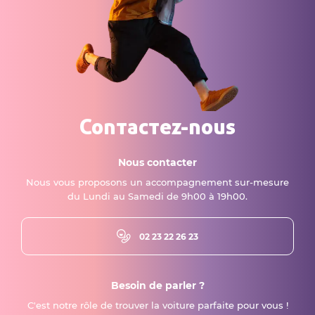
Contactez-nous
Nous contacter
Nous vous proposons un accompagnement sur-mesure
du Lundi au Samedi de 9h00 à 19h00.
02 23 22 26 23
Besoin de parler ?
C'est notre rôle de trouver la voiture parfaite pour vous !