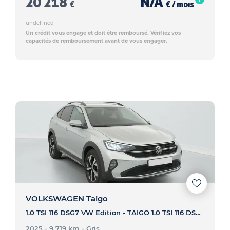
20 218
N/A
€
€ / mois
undefined
Un crédit vous engage et doit être remboursé. Vérifiez vos
capacités de remboursement avant de vous engager.
VOLKSWAGEN Taigo
1.0 TSI 116 DSG7 VW Edition - TAIGO 1.0 TSI 116 DSG7 VW Edition
2025 - 9 719 km
- Gris