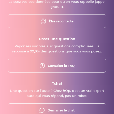
Laissez vos coordonnées pour qu'on vous rappelle (appel
gratuit).
Être recontacté
Poser une question
Réponses simples aux questions compliquées. La
réponse à 99,9% des questions que vous vous posez.
Consulter la FAQ
Tchat
Une question sur l'auto ? Chez hOp, c'est un vrai expert
auto qui vous répond, pas un robot.
Démarrer le chat