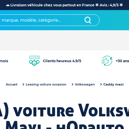
🚗 Livraison véhicule chez vous partout en France 🌟 Avis : 4,9/5 🌟
mois
Clients heureux 4.9/5
+30 ans
Accueil
Leasing voiture occasion
Volkswagen
Caddy maxi
A) voiture Volk
Maxi - hOpauto