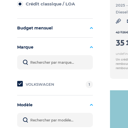
Crédit classique / LOA
2025 
Diesel
Budget mensuel
42 726
35 
Marque
undefin
Un crédi
rembours
rembour
VOLKSWAGEN
1
Modèle