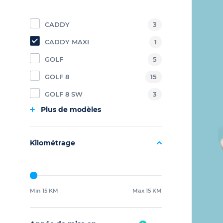
CADDY
3
CADDY MAXI
1
GOLF
5
GOLF 8
15
GOLF 8 SW
3
Plus de modèles
Kilométrage
Min 15 KM
Max 15 KM