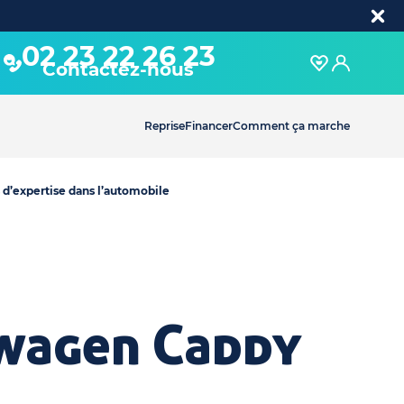
02 23 22 26 23
Contactez-nous
Reprise
Financer
Comment ça marche
 d’expertise dans l’automobile
swagen Caddy