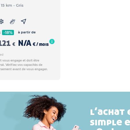
- 15 km
- Gris
-18%
à partir de
€
121
N/A
€
€ / mois
ed
t vous engage et doit être
é. Vérifiez vos capacités de
sement avant de vous engager.
l’achat 
simple 