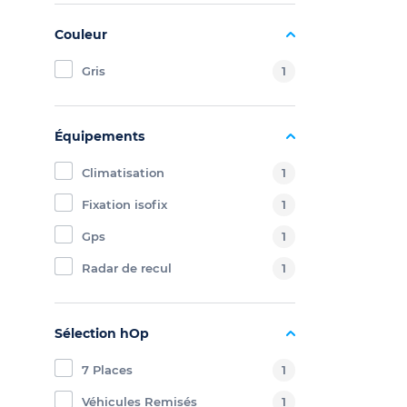
Couleur
Gris
1
Équipements
Climatisation
1
Fixation isofix
1
Gps
1
Radar de recul
1
Sélection hOp
7 Places
1
Véhicules Remisés
1