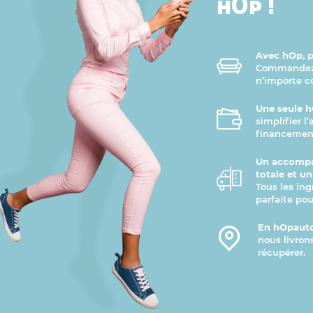
hOp !
Avec hOp, pr
Commandez v
n’importe 
Une seule h
simplifier l
financement
Un accompa
totale et u
Tous les ing
parfaite pou
En hOpauto
nous livron
récupérer.