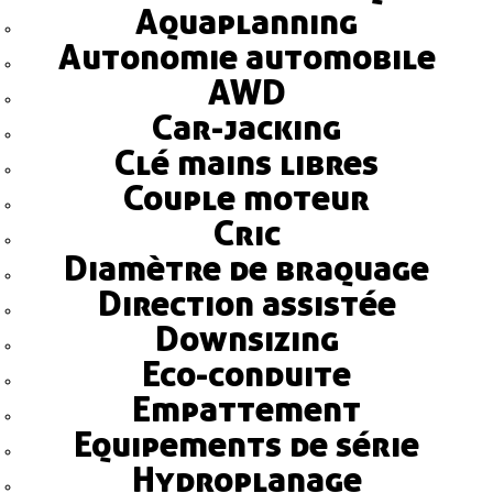
Aquaplanning
Autonomie automobile
AWD
Car-jacking
Clé mains libres
Couple moteur
Cric
Diamètre de braquage
Direction assistée
Downsizing
Eco-conduite
Empattement
Equipements de série
Hydroplanage