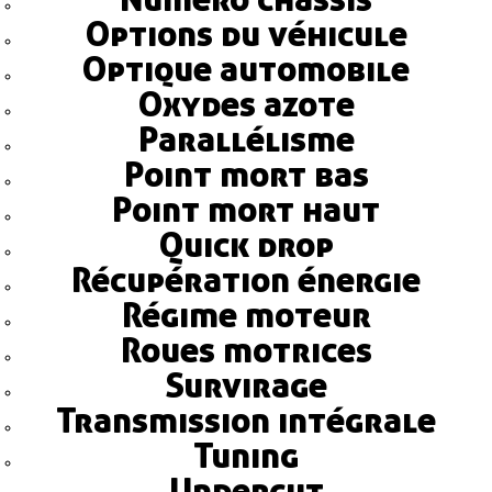
Options du véhicule
Optique automobile
Oxydes azote
Parallélisme
Point mort bas
Point mort haut
Quick drop
Récupération énergie
Régime moteur
Roues motrices
Survirage
Transmission intégrale
Tuning
Undercut