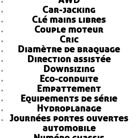
Car-jacking
Clé mains libres
Couple moteur
Cric
Diamètre de braquage
Direction assistée
Downsizing
Eco-conduite
Empattement
Equipements de série
Hydroplanage
Journées portes ouvertes
automobile
Numéro chassis