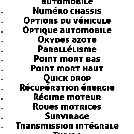
automobile
Numéro chassis
Options du véhicule
Optique automobile
Oxydes azote
Parallélisme
Point mort bas
Point mort haut
Quick drop
Récupération énergie
Régime moteur
Roues motrices
Survirage
Transmission intégrale