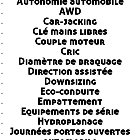
Autonomie automobile
AWD
Car-jacking
Clé mains libres
Couple moteur
Cric
Diamètre de braquage
Direction assistée
Downsizing
Eco-conduite
Empattement
Equipements de série
Hydroplanage
Journées portes ouvertes