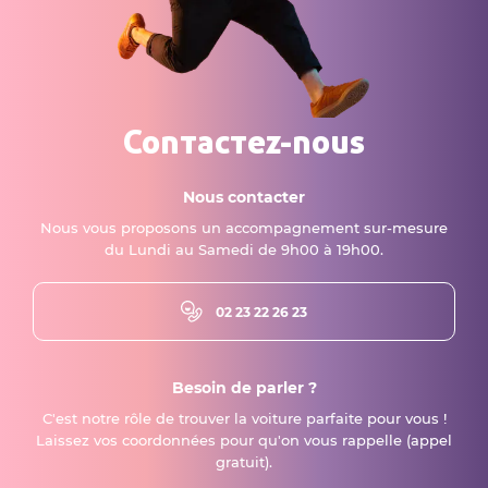
Contactez-nous
Nous contacter
Nous vous proposons un accompagnement sur-mesure
du Lundi au Samedi de 9h00 à 19h00.
02 23 22 26 23
Besoin de parler ?
C'est notre rôle de trouver la voiture parfaite pour vous !
Laissez vos coordonnées pour qu'on vous rappelle (appel
gratuit).