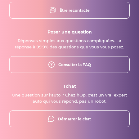
Être recontacté
Poser une question
Réponses simples aux questions compliquées. La
réponse à 99,9% des questions que vous vous posez.
Consulter la FAQ
Tchat
Une question sur l'auto ? Chez hOp, c'est un vrai expert
auto qui vous répond, pas un robot.
Démarrer le chat