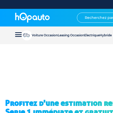
Voiture Occasion
Leasing Occasion
Electrique
Hybride
Profitez d'une estimation r
Serie 1 immédiate et gratui