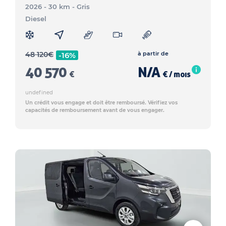
2026 - 30 km
- Gris
Diesel
48 120
€
à partir de
-16%
40 570
N/A
€
€ / mois
undefined
Un crédit vous engage et doit être remboursé. Vérifiez vos
capacités de remboursement avant de vous engager.