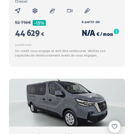
Diesel
52 716
€
à partir de
-15%
44 629
N/A
€
€ / mois
undefined
Un crédit vous engage et doit être remboursé. Vérifiez vos
capacités de remboursement avant de vous engager.