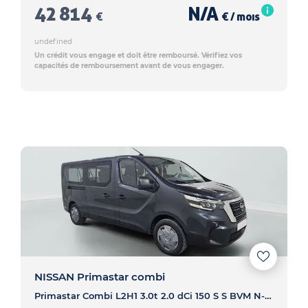
42 814
N/A
€
€ / mois
undefined
Un crédit vous engage et doit être remboursé. Vérifiez vos
capacités de remboursement avant de vous engager.
NISSAN Primastar combi
Primastar Combi L2H1 3.0t 2.0 dCi 150 S S BVM N-Connecta - PRIMASTAR COMBI Primastar Combi L2H1 3.0t 2.0 dCi 150 S S BVM N-Connecta