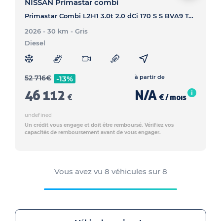
NISSAN Primastar combi
Primastar Combi L2H1 3.0t 2.0 dCi 170 S S BVA9 Tekna - PRIMASTAR COMBI Primastar Combi L2H1 3.0t 2.0 dCi 170 S S BVA9 Tekna
2026 - 30 km
- Gris
Diesel
52 716
€
à partir de
-13%
46 112
N/A
€
€ / mois
undefined
Un crédit vous engage et doit être remboursé. Vérifiez vos
capacités de remboursement avant de vous engager.
Vous avez vu
8
véhicules sur
8