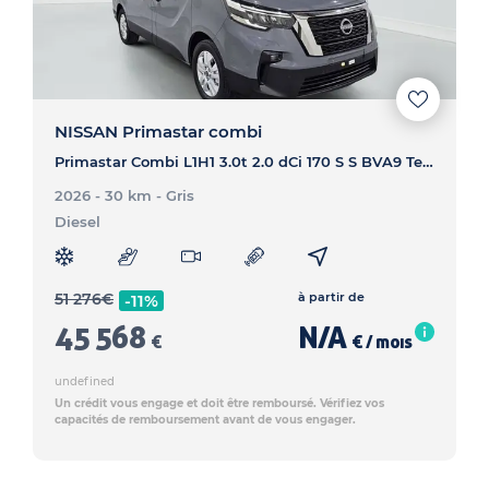
NISSAN Primastar combi
Primastar Combi L1H1 3.0t 2.0 dCi 170 S S BVA9 Tekna - PRIMASTAR COMBI Primastar Combi L1H1 3.0t 2.0 dCi 170 S S BVA9 Tekna
2026 - 30 km
- Gris
Diesel
51 276
€
à partir de
-11%
45 568
N/A
€
€ / mois
undefined
Un crédit vous engage et doit être remboursé. Vérifiez vos
capacités de remboursement avant de vous engager.