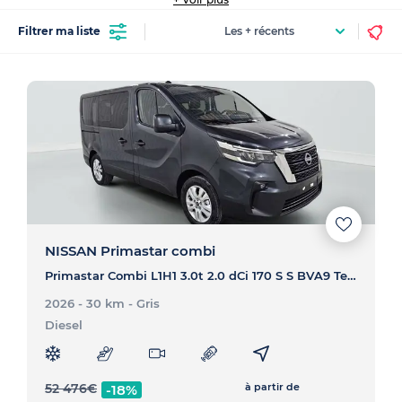
Filtrer ma liste
NISSAN Primastar combi
Primastar Combi L1H1 3.0t 2.0 dCi 170 S S BVA9 Tekna - PRIMASTAR COMBI Primastar Combi L1H1 3.0t 2.0 dCi 170 S S BVA9 Tekna
2026 - 30 km
- Gris
Diesel
52 476
€
à partir de
-18%