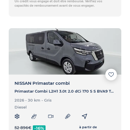
Un crédit vous engage et doit être remboursé. Vérifiez vos
capacités de remboursement avant de vous engager.
NISSAN Primastar combi
Primastar Combi L2H1 3.0t 2.0 dCi 170 S S BVA9 Tekna - PRIMASTAR COMBI Primastar Combi L2H1 3.0t 2.0 dCi 170 S S BVA9 Tekna
2026 - 30 km
- Gris
Diesel
52 896
€
à partir de
-16%