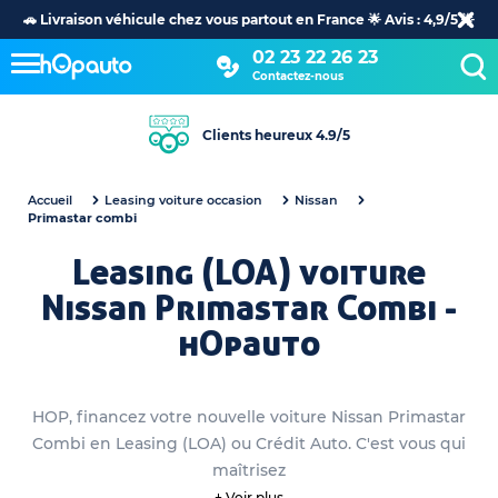
🚗 Livraison véhicule chez vous partout en France 🌟 Avis : 4,9/5 🌟
02 23 22 26 23
Contactez-nous
+30 ans d’expertise dans l’automobile
Accueil
Leasing voiture occasion
Nissan
Primastar combi
Leasing (LOA) voiture
Nissan Primastar Combi -
hOpauto
HOP, financez votre nouvelle voiture Nissan Primastar
Combi en Leasing (LOA) ou Crédit Auto. C'est vous qui
maîtrisez
+ Voir plus