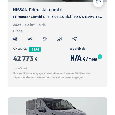
NISSAN Primastar combi
Primastar Combi L1H1 3.0t 2.0 dCi 170 S S BVA9 Tekna - PRIMASTAR COMBI Primastar Combi L1H1 3.0t 2.0 dCi 170 S S BVA9 Tekna
2026 - 30 km
- Gris
Diesel
52 476
€
à partir de
-18%
42 773
N/A
€
€ / mois
undefined
Un crédit vous engage et doit être remboursé. Vérifiez vos
capacités de remboursement avant de vous engager.