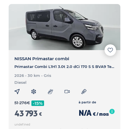
NISSAN Primastar combi
Primastar Combi L1H1 3.0t 2.0 dCi 170 S S BVA9 Tekna - PRIMASTAR COMBI Primastar Combi L1H1 3.0t 2.0 dCi 170 S S BVA9 Tekna
2026 - 30 km
- Gris
Diesel
51 276
€
à partir de
-15%
43 793
N/A
€
€ / mois
undefined