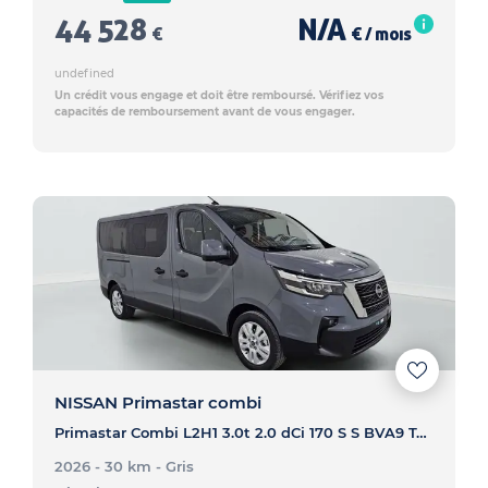
44 528
N/A
€
€ / mois
undefined
Un crédit vous engage et doit être remboursé. Vérifiez vos
capacités de remboursement avant de vous engager.
NISSAN Primastar combi
Primastar Combi L2H1 3.0t 2.0 dCi 170 S S BVA9 Tekna - PRIMASTAR COMBI Primastar Combi L2H1 3.0t 2.0 dCi 170 S S BVA9 Tekna
2026 - 30 km
- Gris