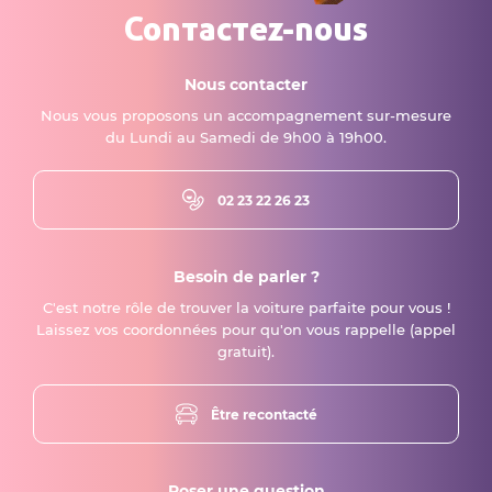
Contactez-nous
Nous contacter
Nous vous proposons un accompagnement sur-mesure
du Lundi au Samedi de 9h00 à 19h00.
02 23 22 26 23
Besoin de parler ?
C'est notre rôle de trouver la voiture parfaite pour vous !
Laissez vos coordonnées pour qu'on vous rappelle (appel
gratuit).
Être recontacté
Poser une question