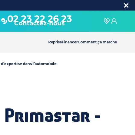
02 23 22 26 23
Contactez-nous
Reprise
Financer
Comment ça marche
 d’expertise dans l’automobile
 Primastar -