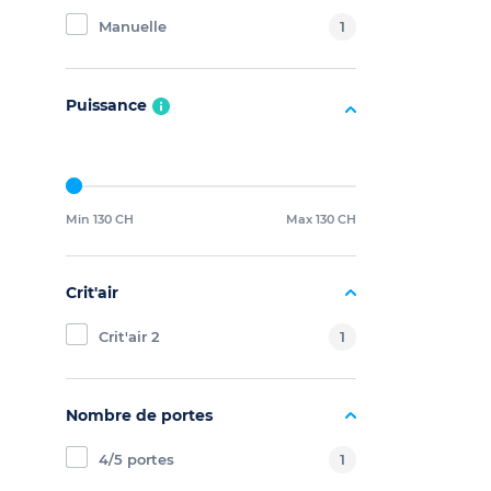
Manuelle
1
Puissance
Min 130 CH
Max 130 CH
Crit'air
Crit'air 2
1
Nombre de portes
4/5 portes
1