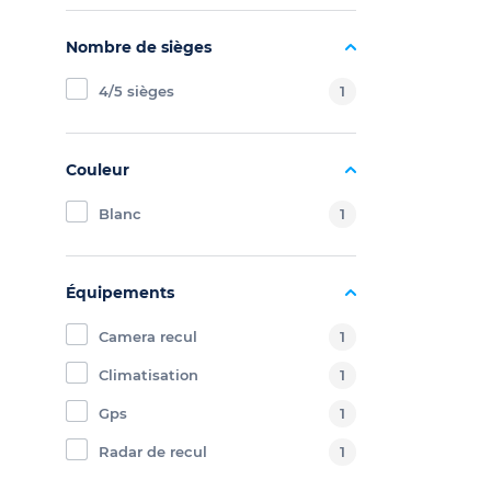
Nombre de sièges
4/5 sièges
1
Couleur
Blanc
1
Équipements
Camera recul
1
Climatisation
1
Gps
1
Radar de recul
1