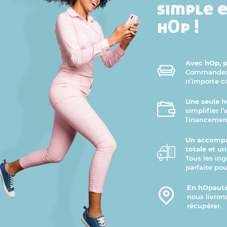
simple 
hOp !
Avec hOp, pr
Commandez v
n’importe 
Une seule h
simplifier l
financement
Un accompa
totale et u
Tous les ing
parfaite pou
En hOpauto
nous livron
récupérer.