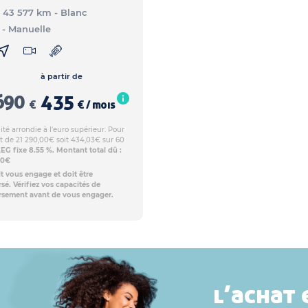
- 43 577 km
- Blanc
- Manuelle
à partir de
690
435
€
€ / mois
té arrondie à l'euro supérieur. Pour
t de 21 290,00€ soit 434,03€ sur 60
EG fixe 8.55 %. Montant total dû :
80€
t vous engage et doit être
é. Vérifiez vos capacités de
sement avant de vous engager.
l’achat 