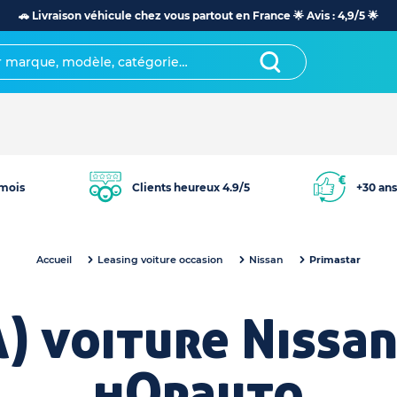
🚗 Livraison véhicule chez vous partout en France 🌟 Avis : 4,9/5 🌟
mois
Clients heureux 4.9/5
+30 ans
Accueil
Leasing voiture occasion
Nissan
Primastar
A) voiture Nissan
hOpauto