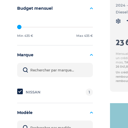
2024 
Budget mensuel
Diesel
Min 435 €
Max 435 €
23 
Mensuali
Marque
un crédi
mois,
TA
26 041,
Un crédi
rembours
rembour
NISSAN
1
Modèle