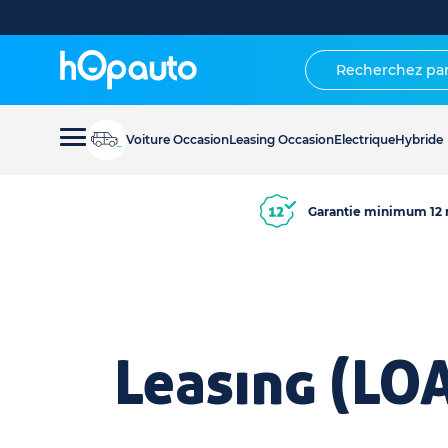
Voiture Occasion
Leasing Occasion
Electrique
Hybride
Garantie minimum 12 
Leasing (LO