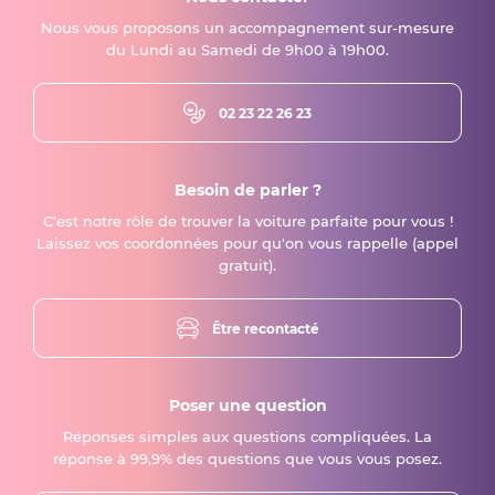
Nous vous proposons un accompagnement sur-mesure
du Lundi au Samedi de 9h00 à 19h00.
02 23 22 26 23
Besoin de parler ?
C'est notre rôle de trouver la voiture parfaite pour vous !
Laissez vos coordonnées pour qu'on vous rappelle (appel
gratuit).
Être recontacté
Poser une question
Réponses simples aux questions compliquées. La
réponse à 99,9% des questions que vous vous posez.