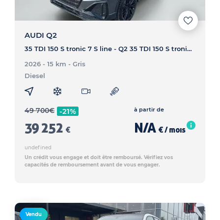
AUDI Q2
35 TDI 150 S tronic 7 S line - Q2 35 TDI 150 S tronic 7 S line
2026 - 15 km
- Gris
Diesel
49 700
€
à partir de
-21%
39 252
N/A
€
€ / mois
undefined
Un crédit vous engage et doit être remboursé. Vérifiez vos
capacités de remboursement avant de vous engager.
Vendu