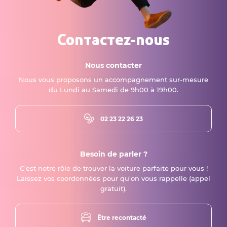
Contactez-nous
Nous contacter
Nous vous proposons un accompagnement sur-mesure
du Lundi au Samedi de 9h00 à 19h00.
02 23 22 26 23
Besoin de parler ?
C'est notre rôle de trouver la voiture parfaite pour vous !
Laissez vos coordonnées pour qu'on vous rappelle (appel
gratuit).
Être recontacté