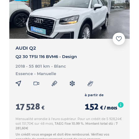
AUDI Q2
Q2 30 TFSI 116 BVM6 - Design
2018 - 55 801 km
- Blanc
Essence
- Manuelle
à partir de
17 528
152
€
€ / mois
Mensualité arrondie à l'euro supérieur. Pour un crédit de 5 928,24€
soit 151,70€ sur 48 mois,
TAEG fixe 10.99 %. Montant total dû : 7
281,60€
Un crédit vous engage et doit être remboursé. Vérifiez vos