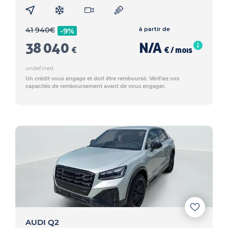
41 940
€
à partir de
-9%
38 040
N/A
€
€ / mois
undefined
Un crédit vous engage et doit être remboursé. Vérifiez vos
capacités de remboursement avant de vous engager.
AUDI Q2