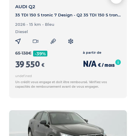
AUDI Q2
35 TDI 150 S tronic 7 Design - Q2 35 TDI 150 S tronic 7 Design
2026 - 15 km
- Bleu
Diesel
65 138
€
à partir de
-39%
39 550
N/A
€
€ / mois
undefined
Un crédit vous engage et doit être remboursé. Vérifiez vos
capacités de remboursement avant de vous engager.