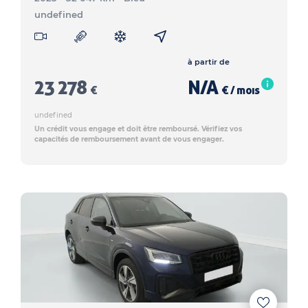
undefined
à partir de
23 278
N/A
€
€ / mois
undefined
Un crédit vous engage et doit être remboursé. Vérifiez vos
capacités de remboursement avant de vous engager.