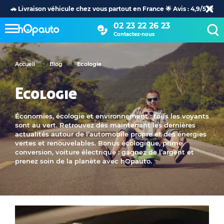
🚗 Livraison véhicule chez vous partout en France 🌟 Avis : 4,9/5 🌟
02 23 22 26 23
Contactez-nous
Accueil
Blog
Ecologie
Ecologie
Économies, écologie et environnement : tous les voyants
sont au vert. Retrouvez dès maintenant les dernières
actualités autour de l’automobile propre et des énergies
vertes et renouvelables. Bonus écologique, prime
conversion, voiture électrique : gagnez de l’argent et
prenez soin de la planète avec hOpauto.