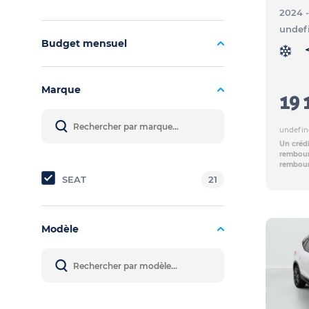
2024 
undef
Budget mensuel
Marque
19 
undefin
Un crédi
rembours
rembour
SEAT
21
Modèle