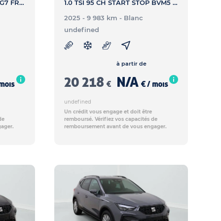
1.0 TSI 115 ch Start Stop DSG7 FR - ARONA 1.0 TSI 115 ch Start Stop DSG7 FR
1.0 TSI 95 CH START STOP BVM5 FR - ARONA 1.0 TSI 95 CH START STOP BVM5 FR
2025 - 9 983 km
- Blanc
undefined
à partir de
20 218
N/A
 mois
€
€ / mois
undefined
Un crédit vous engage et doit être
de
remboursé. Vérifiez vos capacités de
ager.
remboursement avant de vous engager.