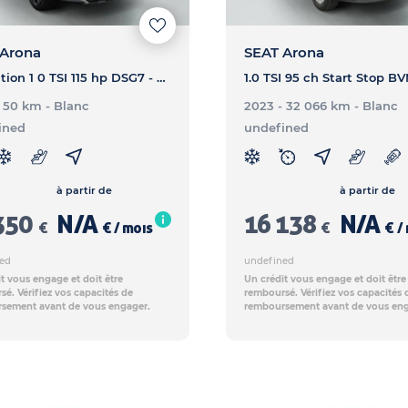
 Arona
SEAT Arona
FR Edition 1 0 TSI 115 hp DSG7 - ARONA FR Edition 1 0 TSI 115 hp DSG7
- 50 km
- Blanc
2023 - 32 066 km
- Blanc
ined
undefined
à partir de
à partir de
350
N/A
16 138
N/A
€
€ / mois
€
€ /
ed
undefined
t vous engage et doit être
Un crédit vous engage et doit être
é. Vérifiez vos capacités de
remboursé. Vérifiez vos capacités 
sement avant de vous engager.
remboursement avant de vous eng