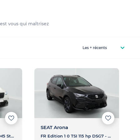
est vous qui maîtrisez
SEAT Arona
1.0 TSI 95 ch Start Stop BVM5 Style Business - ARONA 1.0 TSI 95 ch Start Stop BVM5 Style Business
FR Edition 1 0 TSI 115 hp DSG7 - ARONA FR Edition 1 0 TSI 115 hp DSG7