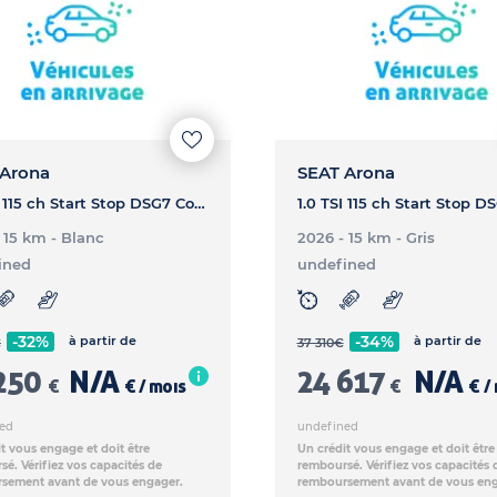
 Arona
SEAT Arona
1.0 TSI 115 ch Start Stop DSG7 Copa - ARONA 1.0 TSI 115 ch Start Stop DSG7 Copa
- 15 km
- Blanc
2026 - 15 km
- Gris
ined
undefined
-32%
-34%
à partir de
à partir de
€
37 310
€
250
N/A
24 617
N/A
€
€ / mois
€
€ /
ed
undefined
t vous engage et doit être
Un crédit vous engage et doit être
é. Vérifiez vos capacités de
remboursé. Vérifiez vos capacités 
sement avant de vous engager.
remboursement avant de vous eng