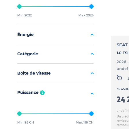
Min 2022
Max 2026
Énergie
SEAT
Catégorie
2026 
undef
Boîte de vitesse
35 450
Puissance
24 
undefin
Un crédi
rembours
Min 95 CH
Max 116 CH
rembour