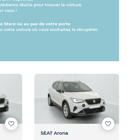
grédients réunis pour trouver la voiture
ur vous !
 Store ou au pas de votre porte
s votre voiture où vous souhaitez la récupérer.
SEAT Arona