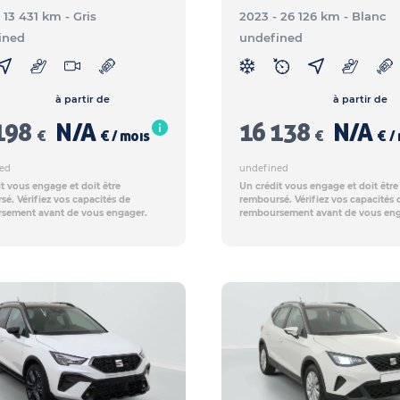
- 13 431 km
- Gris
2023 - 26 126 km
- Blanc
ined
undefined
à partir de
à partir de
198
N/A
16 138
N/A
€
€ / mois
€
€ /
ed
undefined
t vous engage et doit être
Un crédit vous engage et doit être
é. Vérifiez vos capacités de
remboursé. Vérifiez vos capacités 
sement avant de vous engager.
remboursement avant de vous eng