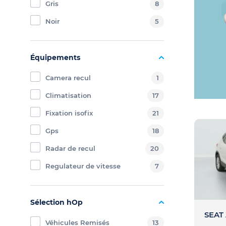
Gris
8
Noir
5
Équipements
Camera recul
1
Climatisation
17
Fixation isofix
21
Gps
18
Radar de recul
20
Regulateur de vitesse
7
Sélection hOp
SEAT
Véhicules Remisés
13