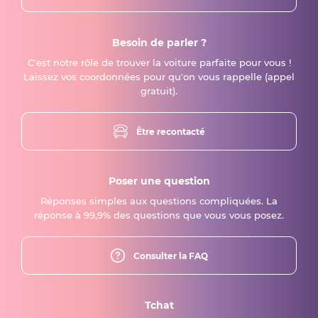
Besoin de parler ?
C'est notre rôle de trouver la voiture parfaite pour vous !
Laissez vos coordonnées pour qu'on vous rappelle (appel
gratuit).
Être recontacté
Poser une question
Réponses simples aux questions compliquées. La
réponse à 99,9% des questions que vous vous posez.
Consulter la FAQ
Tchat