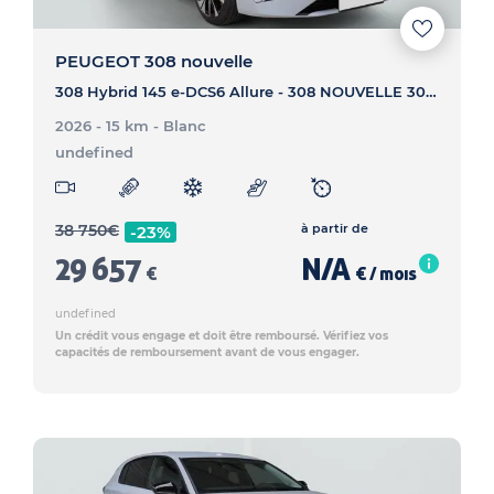
PEUGEOT 308 nouvelle
308 Hybrid 145 e-DCS6 Allure - 308 NOUVELLE 308 Hybrid 145 e-DCS6 Allure
2026 - 15 km
- Blanc
undefined
38 750
€
à partir de
-23%
29 657
N/A
€
€ / mois
undefined
Un crédit vous engage et doit être remboursé. Vérifiez vos
capacités de remboursement avant de vous engager.