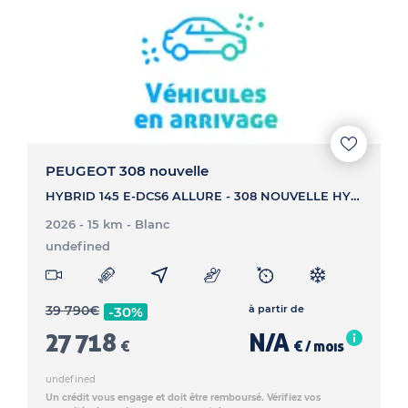
PEUGEOT 308 nouvelle
HYBRID 145 E-DCS6 ALLURE - 308 NOUVELLE HYBRID 145 E-DCS6 ALLURE
2026 - 15 km
- Blanc
undefined
39 790
€
à partir de
-30%
27 718
N/A
€
€ / mois
undefined
Un crédit vous engage et doit être remboursé. Vérifiez vos