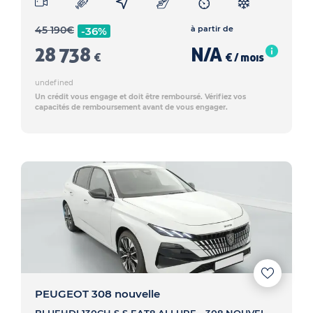
45 190
€
à partir de
-36%
28 738
N/A
€
€ / mois
undefined
Un crédit vous engage et doit être remboursé. Vérifiez vos
capacités de remboursement avant de vous engager.
PEUGEOT 308 nouvelle