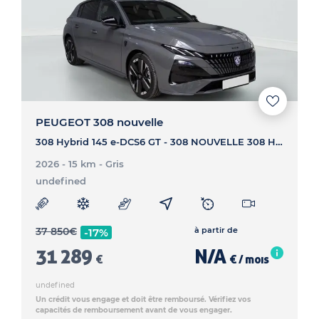
PEUGEOT 308 nouvelle
308 Hybrid 145 e-DCS6 GT - 308 NOUVELLE 308 Hybrid 145 e-DCS6 GT
2026 - 15 km
- Gris
undefined
37 850
€
à partir de
-17%
31 289
N/A
€
€ / mois
undefined
Un crédit vous engage et doit être remboursé. Vérifiez vos
capacités de remboursement avant de vous engager.