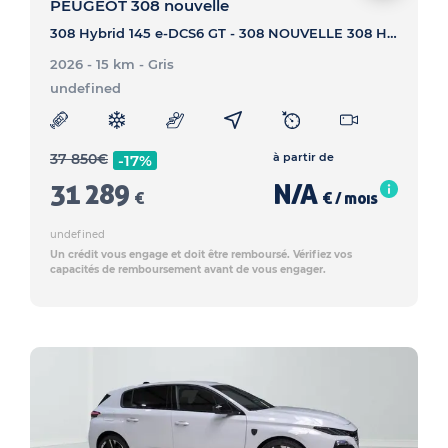
PEUGEOT 308 nouvelle
308 Hybrid 145 e-DCS6 GT - 308 NOUVELLE 308 Hybrid 145 e-DCS6 GT
2026 - 15 km
- Gris
undefined
37 850
€
à partir de
-17%
31 289
N/A
€
€ / mois
undefined
Un crédit vous engage et doit être remboursé. Vérifiez vos
capacités de remboursement avant de vous engager.