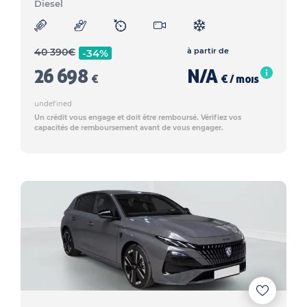
Diesel
40 390
€
à partir de
-34%
26 698
N/A
€
€ / mois
undefined
Un crédit vous engage et doit être remboursé. Vérifiez vos
capacités de remboursement avant de vous engager.