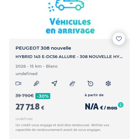
PEUGEOT 308 nouvelle
HYBRID 145 E-DCS6 ALLURE - 308 NOUVELLE HYBRID 145 E-DCS6 ALLURE
2026 - 15 km
- Blanc
undefined
39 790
€
à partir de
-30%
27 718
N/A
€
€ / mois
undefined
Un crédit vous engage et doit être remboursé. Vérifiez vos
capacités de remboursement avant de vous engager.