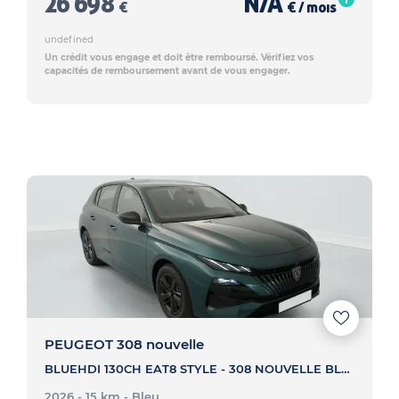
26 698
N/A
€
€ / mois
undefined
Un crédit vous engage et doit être remboursé. Vérifiez vos
capacités de remboursement avant de vous engager.
PEUGEOT 308 nouvelle
BLUEHDI 130CH EAT8 STYLE - 308 NOUVELLE BLUEHDI 130CH EAT8 STYLE
2026 - 15 km
- Bleu