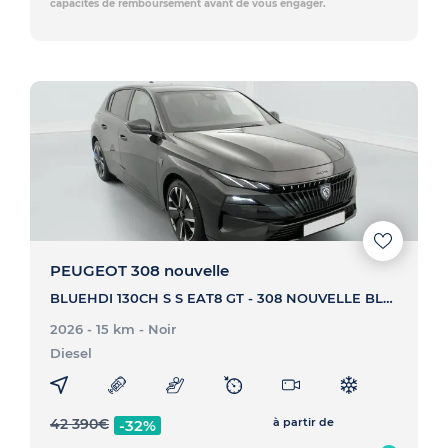
capacités de remboursement avant de vous engager.
PEUGEOT 308 nouvelle
BLUEHDI 130CH S S EAT8 GT - 308 NOUVELLE BLUEHDI 130CH S S EAT8 GT
2026 - 15 km
- Noir
Diesel
42 390
€
à partir de
-32%