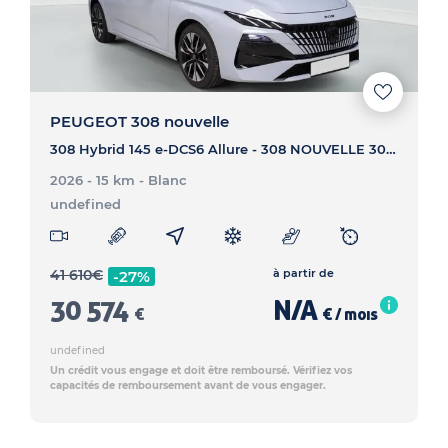
PEUGEOT 308 nouvelle
308 Hybrid 145 e-DCS6 Allure - 308 NOUVELLE 308 Hybrid 145 e-DCS6 Allure
2026 - 15 km
- Blanc
undefined
41 610
€
à partir de
-27%
30 574
N/A
€
€ / mois
undefined
Un crédit vous engage et doit être remboursé. Vérifiez vos
capacités de remboursement avant de vous engager.