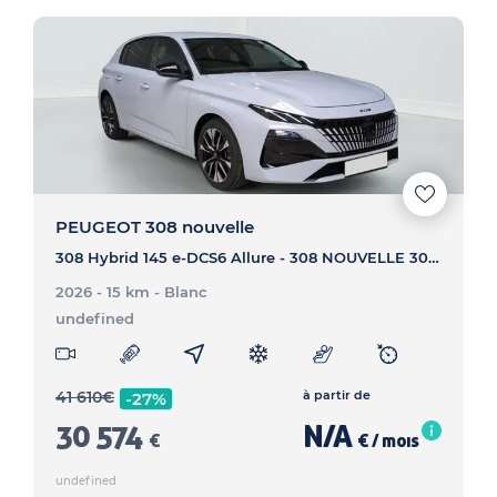
PEUGEOT 308 nouvelle
308 Hybrid 145 e-DCS6 Allure - 308 NOUVELLE 308 Hybrid 145 e-DCS6 Allure
2026 - 15 km
- Blanc
undefined
41 610
€
à partir de
-27%
30 574
N/A
€
€ / mois
undefined