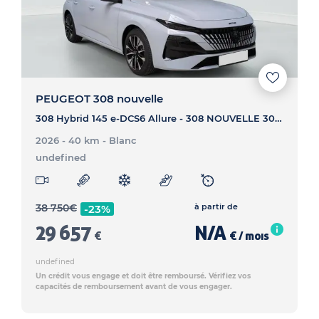
PEUGEOT 308 nouvelle
308 Hybrid 145 e-DCS6 Allure - 308 NOUVELLE 308 Hybrid 145 e-DCS6 Allure
2026 - 40 km
- Blanc
undefined
38 750
€
à partir de
-23%
29 657
N/A
€
€ / mois
undefined
Un crédit vous engage et doit être remboursé. Vérifiez vos
capacités de remboursement avant de vous engager.