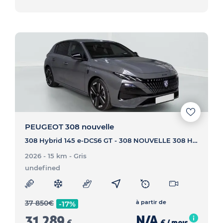
PEUGEOT 308 nouvelle
308 Hybrid 145 e-DCS6 GT - 308 NOUVELLE 308 Hybrid 145 e-DCS6 GT
2026 - 15 km
- Gris
undefined
37 850
€
à partir de
-17%
31 289
N/A
€
€ / mois