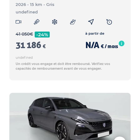
2026 - 15 km
- Gris
undefined
41 050
€
à partir de
-24%
31 186
N/A
€
€ / mois
undefined
Un crédit vous engage et doit être remboursé. Vérifiez vos
capacités de remboursement avant de vous engager.