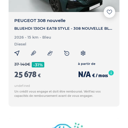
PEUGEOT 308 nouvelle
BLUEHDI 130CH EAT8 STYLE - 308 NOUVELLE BLUEHDI 130CH EAT8 STYLE
2026 - 15 km
- Bleu
Diesel
37 140
€
à partir de
-31%
25 678
N/A
€
€ / mois
undefined
Un crédit vous engage et doit être remboursé. Vérifiez vos
capacités de remboursement avant de vous engager.