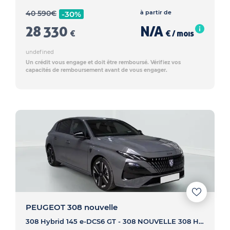
40 590
€
à partir de
-30%
28 330
N/A
€
€ / mois
undefined
Un crédit vous engage et doit être remboursé. Vérifiez vos
capacités de remboursement avant de vous engager.
PEUGEOT 308 nouvelle
308 Hybrid 145 e-DCS6 GT - 308 NOUVELLE 308 Hybrid 145 e-DCS6 GT