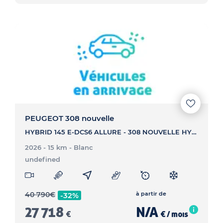
PEUGEOT 308 nouvelle
HYBRID 145 E-DCS6 ALLURE - 308 NOUVELLE HYBRID 145 E-DCS6 ALLURE
2026 - 15 km
- Blanc
undefined
40 790
€
à partir de
-32%
27 718
N/A
€
€ / mois