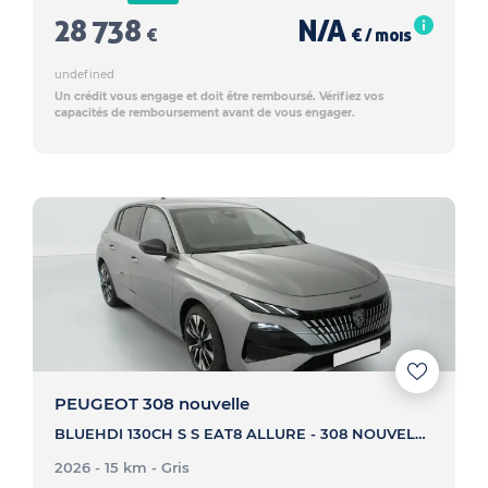
28 738
N/A
€
€ / mois
undefined
Un crédit vous engage et doit être remboursé. Vérifiez vos
capacités de remboursement avant de vous engager.
PEUGEOT 308 nouvelle
BLUEHDI 130CH S S EAT8 ALLURE - 308 NOUVELLE BLUEHDI 130CH S S EAT8 ALLURE
2026 - 15 km
- Gris