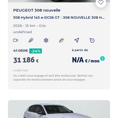
PEUGEOT 308 nouvelle
308 Hybrid 145 e-DCS6 GT - 308 NOUVELLE 308 Hybrid 145 e-DCS6 GT
2026 - 15 km
- Gris
undefined
41 050
€
à partir de
-24%
31 186
N/A
€
€ / mois
undefined
Un crédit vous engage et doit être remboursé. Vérifiez vos
capacités de remboursement avant de vous engager.