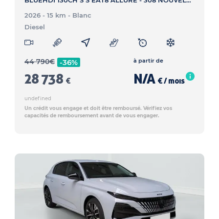
BLUEHDI 130CH S S EAT8 ALLURE - 308 NOUVELLE BLUEHDI 130CH S S EAT8 ALLURE
2026 - 15 km
- Blanc
Diesel
44 790
€
à partir de
-36%
28 738
N/A
€
€ / mois
undefined
Un crédit vous engage et doit être remboursé. Vérifiez vos
capacités de remboursement avant de vous engager.