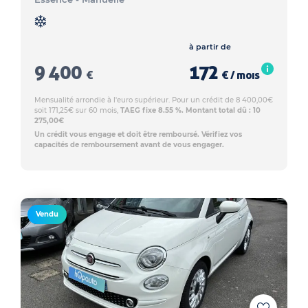
à partir de
9 400
172
€
€ / mois
Mensualité arrondie à l'euro supérieur. Pour un crédit de 8 400,00€
soit 171,25€ sur 60 mois,
TAEG fixe 8.55 %. Montant total dû : 10
275,00€
Un crédit vous engage et doit être remboursé. Vérifiez vos
capacités de remboursement avant de vous engager.
Vendu