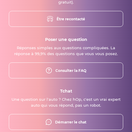
gratuit).
Être recontacté
Poser une question
Réponses simples aux questions compliquées. La
réponse à 99,9% des questions que vous vous posez.
Consulter la FAQ
Tchat
Une question sur l'auto ? Chez hOp, c'est un vrai expert
auto qui vous répond, pas un robot.
Démarrer le chat