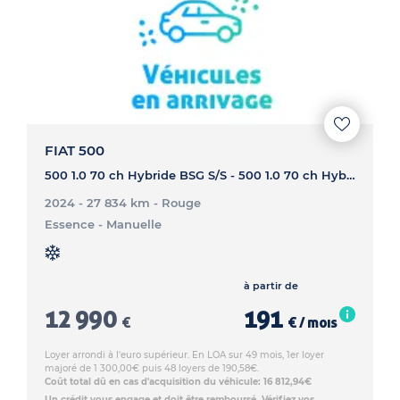
FIAT 500
500 1.0 70 ch Hybride BSG S/S - 500 1.0 70 ch Hybride BSG S/S
2024 - 27 834 km
- Rouge
Essence
- Manuelle
à partir de
12 990
191
€
€ / mois
Loyer arrondi à l'euro supérieur. En LOA sur 49 mois, 1er loyer
majoré de 1 300,00€ puis 48 loyers de 190,58€.
Coût total dû en cas d'acquisition du véhicule: 16 812,94€
Un crédit vous engage et doit être remboursé. Vérifiez vos