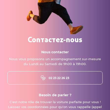
Contactez-nous
Nous contacter
Nous vous proposons un accompagnement sur-mesure
du Lundi au Samedi de 9h00 à 19h00.
02 23 22 26 23
Besoin de parler ?
C'est notre rôle de trouver la voiture parfaite pour vous !
Laissez vos coordonnées pour qu'on vous rappelle (appel