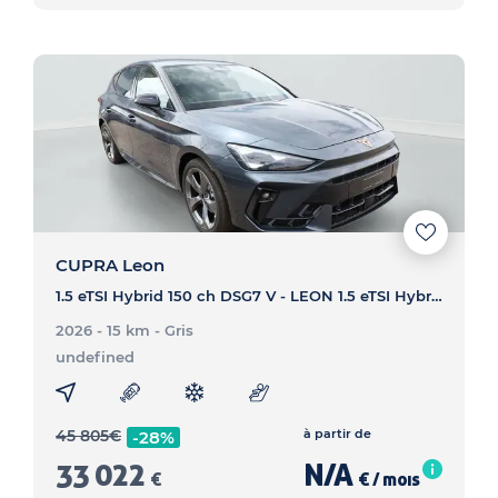
CUPRA Leon
1.5 eTSI Hybrid 150 ch DSG7 V - LEON 1.5 eTSI Hybrid 150 ch DSG7 V
2026 - 15 km
- Gris
undefined
45 805
€
à partir de
-28%
33 022
N/A
€
€ / mois