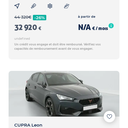
44 320
€
à partir de
-26%
32 920
N/A
€
€ / mois
undefined
Un crédit vous engage et doit être remboursé. Vérifiez vos
capacités de remboursement avant de vous engager.
CUPRA Leon