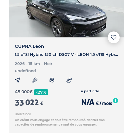
CUPRA Leon
1.5 eTSI Hybrid 150 ch DSG7 V - LEON 1.5 eTSI Hybrid 150 ch DSG7 V
2026 - 15 km
- Noir
undefined
45 000
€
à partir de
-27%
33 022
N/A
€
€ / mois
undefined
Un crédit vous engage et doit être remboursé. Vérifiez vos
capacités de remboursement avant de vous engager.