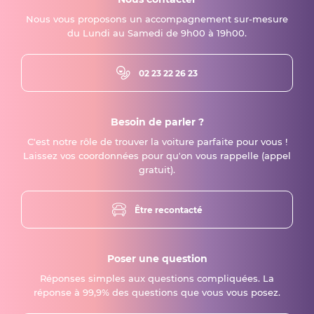
Nous vous proposons un accompagnement sur-mesure
du Lundi au Samedi de 9h00 à 19h00.
02 23 22 26 23
Besoin de parler ?
C'est notre rôle de trouver la voiture parfaite pour vous !
Laissez vos coordonnées pour qu'on vous rappelle (appel
gratuit).
Être recontacté
Poser une question
Réponses simples aux questions compliquées. La
réponse à 99,9% des questions que vous vous posez.