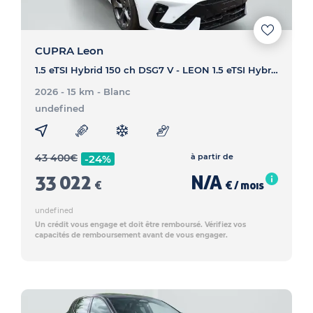
CUPRA Leon
1.5 eTSI Hybrid 150 ch DSG7 V - LEON 1.5 eTSI Hybrid 150 ch DSG7 V
2026 - 15 km
- Blanc
undefined
43 400
€
à partir de
-24%
33 022
N/A
€
€ / mois
undefined
Un crédit vous engage et doit être remboursé. Vérifiez vos
capacités de remboursement avant de vous engager.