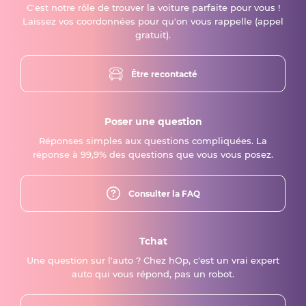
C'est notre rôle de trouver la voiture parfaite pour vous !
Laissez vos coordonnées pour qu'on vous rappelle (appel
gratuit).
Être recontacté
Poser une question
Réponses simples aux questions compliquées. La
réponse à 99,9% des questions que vous vous posez.
Consulter la FAQ
Tchat
Une question sur l'auto ? Chez hOp, c'est un vrai expert
auto qui vous répond, pas un robot.