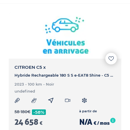
CITROEN C5 x
Hybride Rechargeable 180 S S e-EAT8 Shine - C5 X Hybride Rechargeable 180 S S e-EAT8 Shine
2023 - 100 km
- Noir
undefined
58 180
€
à partir de
-58%
24 658
N/A
€
€ / mois