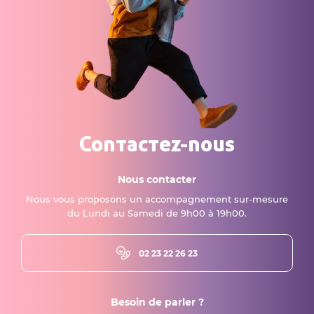
Contactez-nous
Nous contacter
Nous vous proposons un accompagnement sur-mesure
du Lundi au Samedi de 9h00 à 19h00.
02 23 22 26 23
Besoin de parler ?