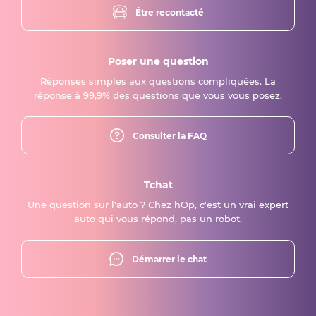
Être recontacté
Poser une question
Réponses simples aux questions compliquées. La
réponse à 99,9% des questions que vous vous posez.
Consulter la FAQ
Tchat
Une question sur l'auto ? Chez hOp, c'est un vrai expert
auto qui vous répond, pas un robot.
Démarrer le chat