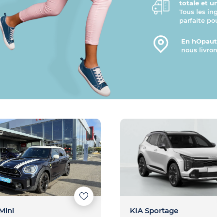
totale et u
Tous les in
parfaite po
En hOpauto
nous livron
Mini
KIA Sportage