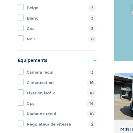
Beige
3
Blanc
3
Gris
5
Noir
8
Équipements
Camera recul
3
Climatisation
16
Fixation isofix
18
Gps
14
Radar de recul
18
Regulateur de vitesse
2
MINI 