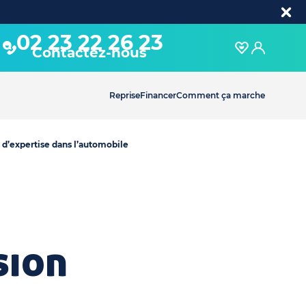
02 23 22 26 23
Contactez-nous
Reprise
Financer
Comment ça marche
 d’expertise dans l’automobile
sion