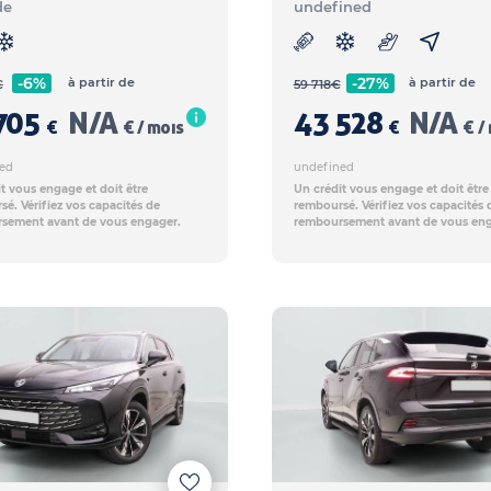
de
undefined
-6%
-27%
à partir de
à partir de
€
59 718
€
705
N/A
43 528
N/A
€
€ / mois
€
€ /
ed
undefined
t vous engage et doit être
Un crédit vous engage et doit être
é. Vérifiez vos capacités de
remboursé. Vérifiez vos capacités 
sement avant de vous engager.
remboursement avant de vous eng