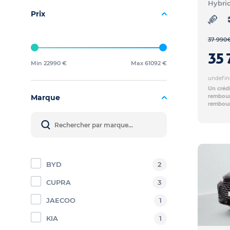
Hybri
Prix
37 990
35 
Min 22990 €
Max 61092 €
undefin
Un crédi
Marque
rembours
rembour
BYD
2
CUPRA
3
JAECOO
1
KIA
1