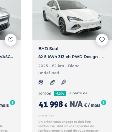
BYD Seal
77 KWH ENDURANCE - TAVASCAN 77 KWH ENDURANCE
82 5 kWh 313 ch RWD Design - SEAL 82 5 kWh 313 ch RWD Design
2025 - 82 km
- Blanc
undefined
-15%
à partir de
49 190
€
41 998
N/A
 mois
€
€ / mois
undefined
Un crédit vous engage et doit être
de
remboursé. Vérifiez vos capacités de
ager.
remboursement avant de vous engager.