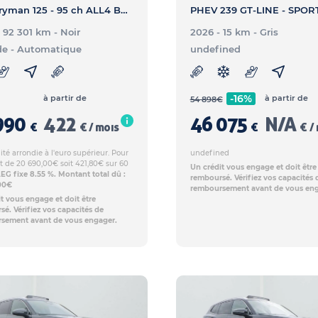
Countryman 125 - 95 ch ALL4 BVA6 - Cooper SE
- 92 301 km
- Noir
2026 - 15 km
- Gris
de
- Automatique
undefined
-16%
à partir de
à partir de
54 898
€
990
422
46 075
N/A
€
€ / mois
€
€ /
té arrondie à l'euro supérieur. Pour
undefined
t de 20 690,00€ soit 421,80€ sur 60
Un crédit vous engage et doit être
EG fixe 8.55 %. Montant total dû :
remboursé. Vérifiez vos capacités 
00€
remboursement avant de vous eng
t vous engage et doit être
é. Vérifiez vos capacités de
sement avant de vous engager.