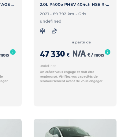
PHEV 239 GT-LINE - SPORTAGE PHEV 239 GT-LINE
2.0L P400e PHEV 404ch HSE R-Dynamic - RANGE ROVER VELAR 2.0L P400e PHEV 404ch HSE R-Dynamic
2021 - 89 392 km
- Gris
undefined
à partir de
47 330
N/A
 mois
€
€ / mois
undefined
Un crédit vous engage et doit être
de
remboursé. Vérifiez vos capacités de
ager.
remboursement avant de vous engager.