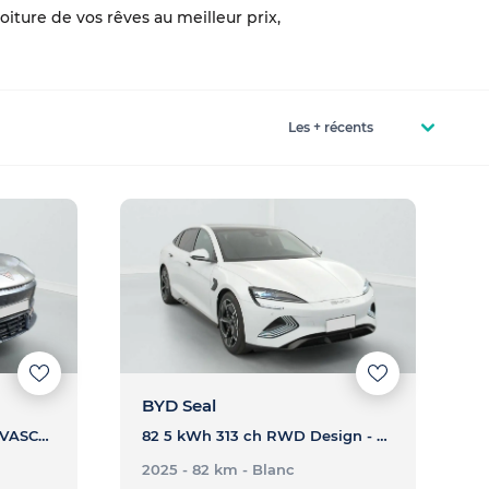
iture de vos rêves au meilleur prix,
BYD Seal
77 KWH ENDURANCE - TAVASCAN 77 KWH ENDURANCE
82 5 kWh 313 ch RWD Design - SEAL 82 5 kWh 313 ch RWD Design
2025 - 82 km
- Blanc