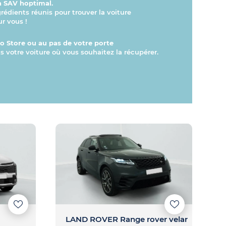
n SAV hoptimal.
grédients réunis pour trouver la voiture
ur vous !
 Store ou au pas de votre porte
s votre voiture où vous souhaitez la récupérer.
LAND ROVER Range rover velar