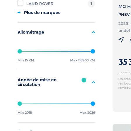
LAND ROVER
1
MG H
Plus de marques
2025 
undef
Kilométrage
35 
Min 15 KM
Max 118900 KM
undefin
Année de mise en
Un crédi
rembours
circulation
rembour
Min 2018
Max 2026