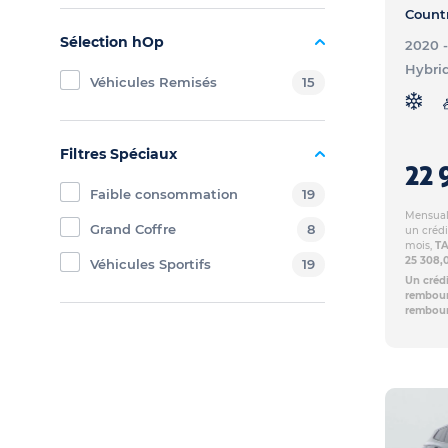
Sélection hOp
2020 
Hybri
Véhicules Remisés
15
Filtres Spéciaux
22 
Faible consommation
19
Mensuali
Grand Coffre
8
un crédi
mois,
TA
25 308,
Véhicules Sportifs
19
Un crédi
rembours
rembour