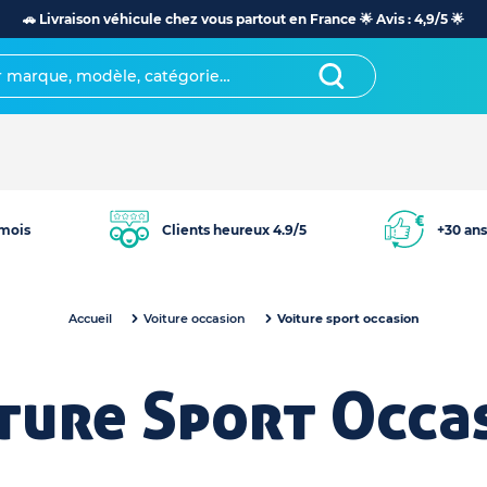
🚗 Livraison véhicule chez vous partout en France 🌟 Avis : 4,9/5 🌟
mois
Clients heureux 4.9/5
+30 ans
Accueil
Voiture occasion
Voiture sport occasion
ture Sport Occa