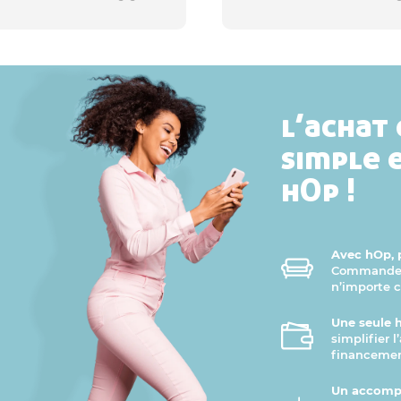
l’achat 
simple 
hOp !
Avec hOp, p
Commandez 
n’importe 
Une seule 
simplifier 
financemen
Un accomp