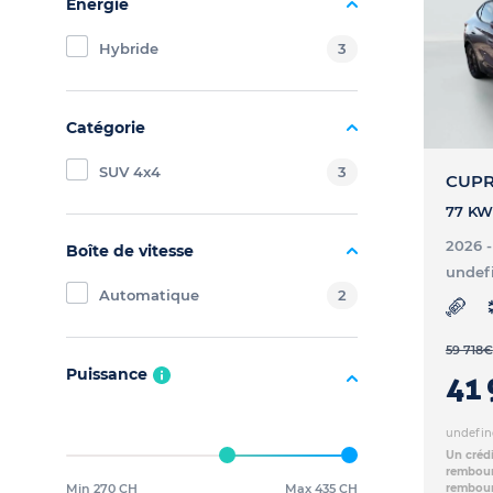
Énergie
Hybride
3
Catégorie
SUV 4x4
3
CUPR
2026 
Boîte de vitesse
undef
Automatique
2
59 718
€
Puissance
41 
undefin
Un crédi
rembours
Min 270 CH
Max 435 CH
rembour