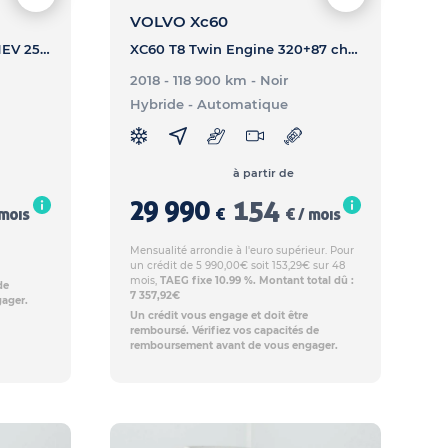
VOLVO Xc60
PHEV 258 LUXURY - HS PHEV 258 LUXURY
XC60 T8 Twin Engine 320+87 ch Geartronic 8 - Inscription Luxe
2018 - 118 900 km
- Noir
Hybride
- Automatique
à partir de
29 990
154
 mois
€
€ / mois
Mensualité arrondie à l'euro supérieur. Pour
un crédit de 5 990,00€ soit 153,29€ sur 48
mois,
TAEG fixe 10.99 %. Montant total dû :
de
7 357,92€
ager.
Un crédit vous engage et doit être
remboursé. Vérifiez vos capacités de
remboursement avant de vous engager.