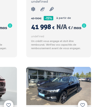
undefined
-15%
à partir de
49 190
€
41 998
N/A
 mois
€
€ / mois
undefined
Un crédit vous engage et doit être
de
remboursé. Vérifiez vos capacités de
ager.
remboursement avant de vous engager.