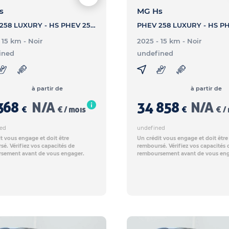
s
MG Hs
PHEV 258 LUXURY - HS PHEV 258 LUXURY
- 15 km
- Noir
2025 - 15 km
- Noir
ined
undefined
à partir de
à partir de
368
N/A
34 858
N/A
€
€ / mois
€
€ /
ed
undefined
t vous engage et doit être
Un crédit vous engage et doit être
é. Vérifiez vos capacités de
remboursé. Vérifiez vos capacités 
sement avant de vous engager.
remboursement avant de vous eng