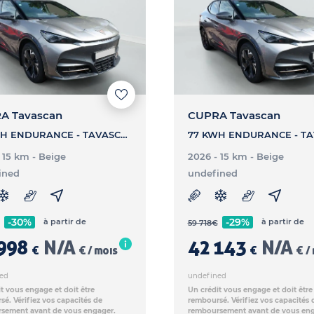
A Tavascan
CUPRA Tavascan
77 KWH ENDURANCE - TAVASCAN 77 KWH ENDURANCE
- 15 km
- Beige
2026 - 15 km
- Beige
ined
undefined
-30%
-29%
à partir de
à partir de
59 718
€
998
N/A
42 143
N/A
€
€ / mois
€
€ /
ed
undefined
t vous engage et doit être
Un crédit vous engage et doit être
é. Vérifiez vos capacités de
remboursé. Vérifiez vos capacités 
sement avant de vous engager.
remboursement avant de vous eng