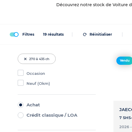
Découvrez notre stock de Voiture de
Filtres
19
résultats
Réinitialiser
270 â 435 ch
Vendu
Occasion
Neuf (Okm)
Achat
JAEC
Crédit classique / LOA
7 SHS-
2026 