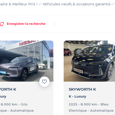
ire & Meilleur Prix ! ✅ Véhicules neufs & occasions garantis 
Enregistrer la recherche
ORTH K
SKYWORTH K
xury
K - Luxury
- 8 000 km
- Gris
2025 - 8 000 km
- Bleu
ique
- Automatique
Electrique
- Automatique