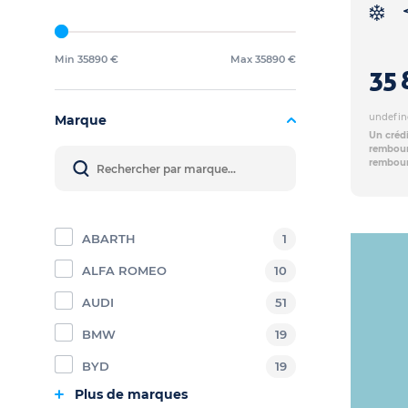
Min 35890 €
Max 35890 €
35 
undefin
Marque
Un crédi
rembours
rembour
ABARTH
1
ALFA ROMEO
10
AUDI
51
BMW
19
BYD
19
Plus de marques