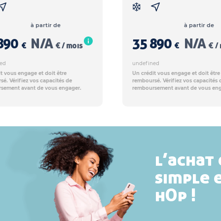
à partir de
à partir de
890
N/A
35 890
N/A
€
€ / mois
€
€ /
ed
undefined
t vous engage et doit être
Un crédit vous engage et doit être
é. Vérifiez vos capacités de
remboursé. Vérifiez vos capacités 
sement avant de vous engager.
remboursement avant de vous eng
l’achat 
simple 
hOp !