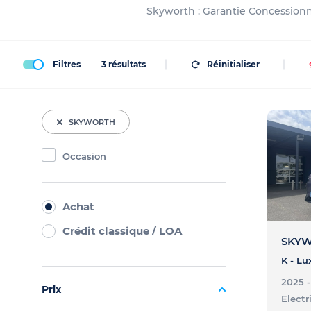
Skyworth : Garantie Concessionna
Filtres
3
résultats
Réinitialiser
SKYWORTH
Occasion
Achat
Crédit classique / LOA
SKYW
K - Lu
2025 
Prix
Electr