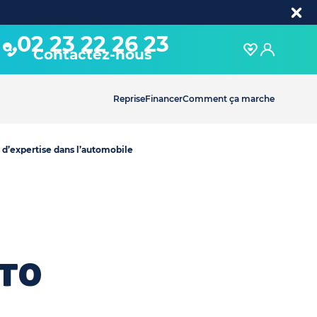
02 23 22 26 23
Contactez-nous
Reprise
Financer
Comment ça marche
 d’expertise dans l’automobile
to