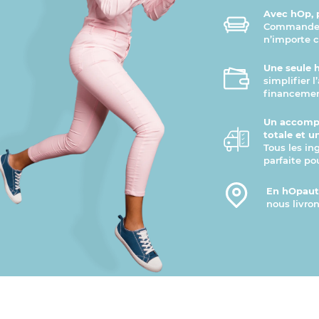
Avec hOp, p
Commandez 
n’importe 
Une seule 
simplifier 
financemen
Un accomp
totale et u
Tous les in
parfaite po
En hOpauto
nous livron