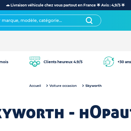
🚗 Livraison véhicule chez vous partout en France 🌟 Avis : 4,9/5 🌟
mois
Clients heureux 4.9/5
+30 ans
Accueil
Voiture occasion
Skyworth
kyworth - hOpau