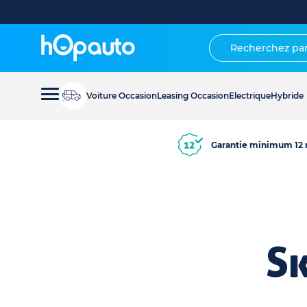
Voiture Occasion
Leasing Occasion
Electrique
Hybride
Garantie minimum 12 
S