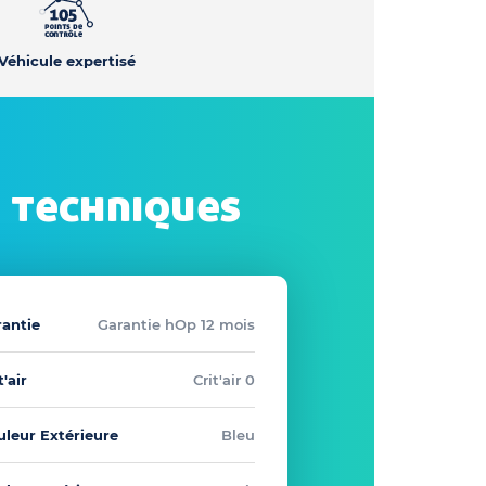
Véhicule expertisé
 techniques
rantie
Garantie hOp 12 mois
t'air
Crit'air 0
uleur Extérieure
Bleu