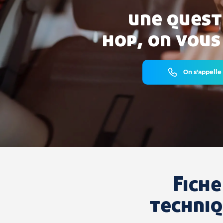
une quest
hop, on vous
On s'appelle
Fiche
techni