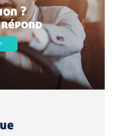
ion ?
 répond
 ?
que