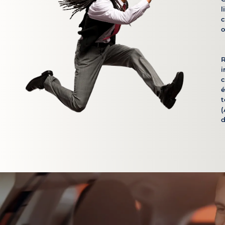
l
c
o
R
i
é
t
(
d