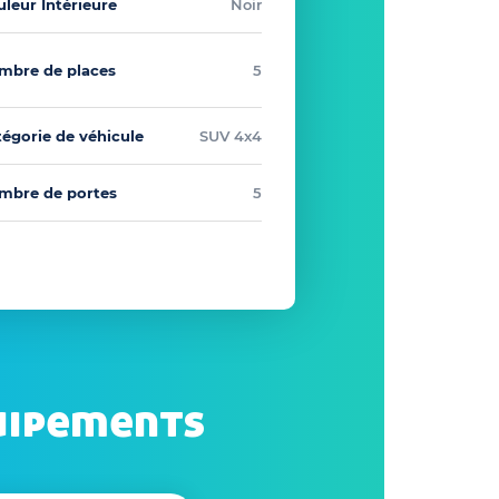
leur Intérieure
Noir
mbre de places
5
tégorie de véhicule
SUV 4x4
mbre de portes
5
uipements