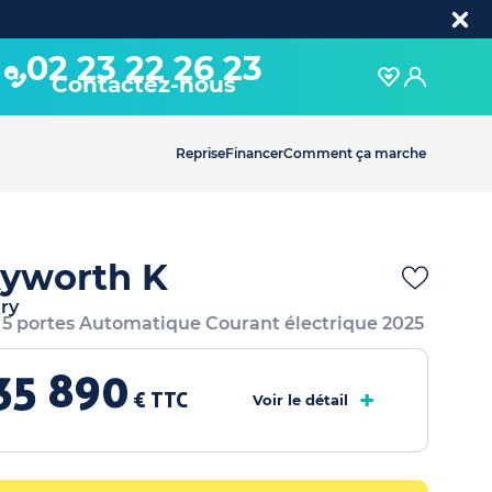
02 23 22 26 23
Contactez-nous
Reprise
Financer
Comment ça marche
yworth K
ry
 5 portes Automatique Courant électrique 2025
35 890
+
€ TTC
Voir le détail