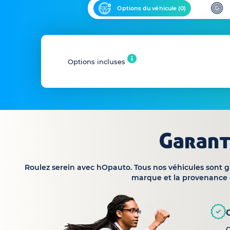
Options du véhicule (
0
)
Options incluses
Garant
Roulez serein avec hOpauto. Tous nos véhicules sont 
marque et la provenance 
C