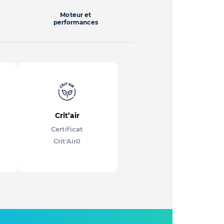
Moteur et
performances
Crit’air
Certificat
Crit'Air
0