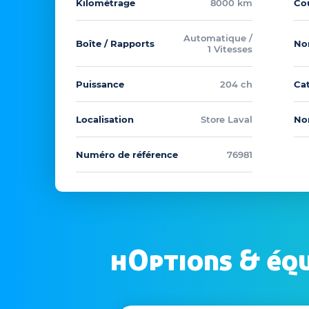
Kilométrage
8000 km
Cou
Automatique /
Boîte / Rapports
No
1 Vitesses
Puissance
204 ch
Ca
Localisation
Store Laval
No
Numéro de référence
76981
hOptions & éq