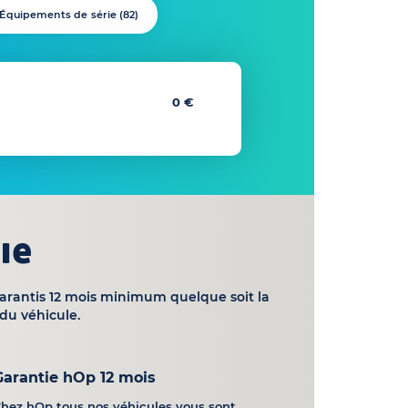
Équipements de série (
82
)
0 €
ie
garantis 12 mois minimum quelque soit la
du véhicule.
Garantie hOp 12 mois
hez hOp tous nos véhicules vous sont