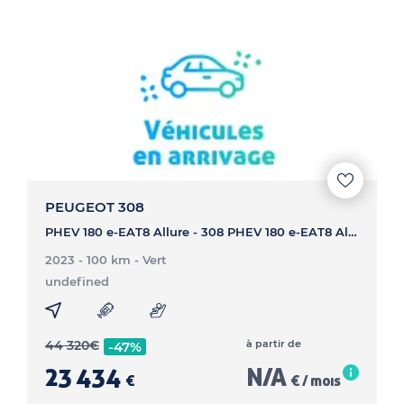
PEUGEOT 308
PHEV 180 e-EAT8 Allure - 308 PHEV 180 e-EAT8 Allure
2023 - 100 km
- Vert
undefined
44 320
€
à partir de
-47%
23 434
N/A
€
€ / mois