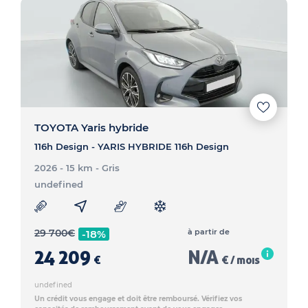
TOYOTA Yaris hybride
116h Design - YARIS HYBRIDE 116h Design
2026 - 15 km
- Gris
undefined
29 700
€
à partir de
-18%
24 209
N/A
€
€ / mois
undefined
Un crédit vous engage et doit être remboursé. Vérifiez vos