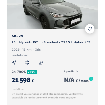
MG Zs
1.5 L Hybrid+ 197 ch Standard - ZS 1.5 L Hybrid+ 197 ch Standard
2026 - 15 km
- Gris
undefined
24 790
€
à partir de
-13%
21 598
N/A
€
€ / mois
undefined
Un crédit vous engage et doit être remboursé. Vérifiez vos
capacités de remboursement avant de vous engager.