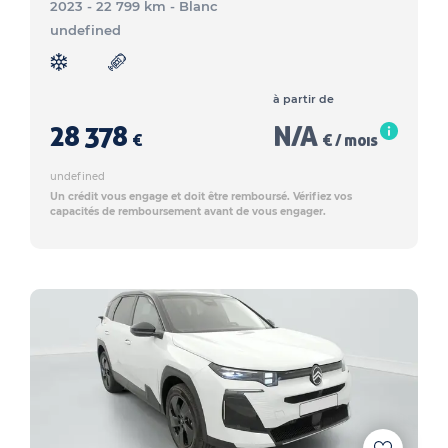
2023 - 22 799 km
- Blanc
undefined
à partir de
28 378
N/A
€
€ / mois
undefined
Un crédit vous engage et doit être remboursé. Vérifiez vos
capacités de remboursement avant de vous engager.