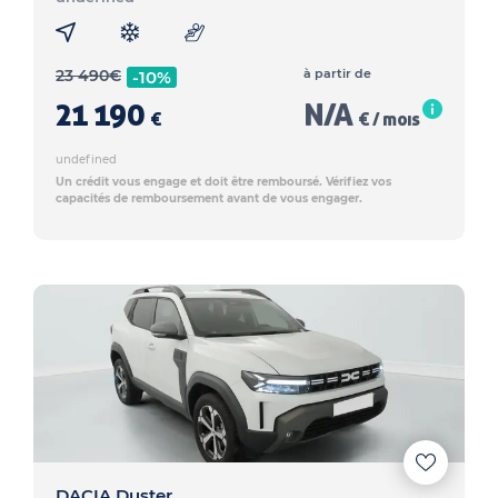
23 490
€
à partir de
-10%
21 190
N/A
€
€ / mois
undefined
Un crédit vous engage et doit être remboursé. Vérifiez vos
capacités de remboursement avant de vous engager.
DACIA Duster