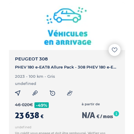
PEUGEOT 308
PHEV 180 e-EAT8 Allure Pack - 308 PHEV 180 e-EAT8 Allure Pack
2023 - 100 km
- Gris
undefined
46 020
€
à partir de
-49%
23 638
N/A
€
€ / mois
undefined
Un crédit vous engage et doit être remboursé. Vérifiez vos