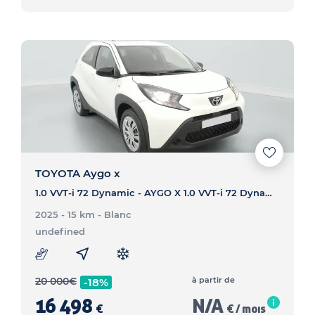
TOYOTA Aygo x
1.0 VVT-i 72 Dynamic - AYGO X 1.0 VVT-i 72 Dynamic
2025 - 15 km
- Blanc
undefined
20 000
€
à partir de
-18%
16 498
N/A
€
€ / mois