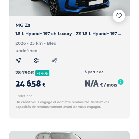
MG Zs
1.5 L Hybrid+ 197 ch Luxury - ZS 1.5 L Hybrid+ 197 ch Luxury
2026 - 25 km
- Bleu
undefined
28 790
€
à partir de
-14%
24 658
N/A
€
€ / mois
undefined
Un crédit vous engage et doit être remboursé. Vérifiez vos
capacités de remboursement avant de vous engager.