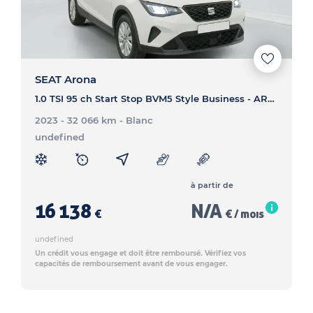
SEAT Arona
1.0 TSI 95 ch Start Stop BVM5 Style Business - ARONA 1.0 TSI 95 ch Start Stop BVM5 Style Business
2023 - 32 066 km
- Blanc
undefined
à partir de
16 138
N/A
€
€ / mois
undefined
Un crédit vous engage et doit être remboursé. Vérifiez vos
capacités de remboursement avant de vous engager.