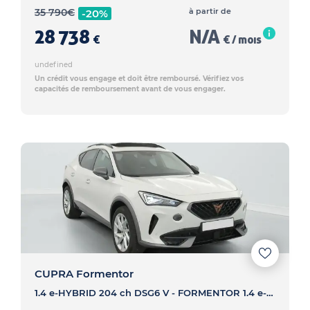
35 790
€
à partir de
-20%
28 738
N/A
€
€ / mois
undefined
Un crédit vous engage et doit être remboursé. Vérifiez vos
capacités de remboursement avant de vous engager.
CUPRA Formentor
1.4 e-HYBRID 204 ch DSG6 V - FORMENTOR 1.4 e-HYBRID 204 ch DSG6 V