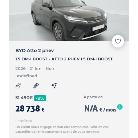
BYD Atto 2 phev
1.5 DM-I BOOST - ATTO 2 PHEV 1.5 DM-I BOOST
2026 - 21 km
- Noir
undefined
31 490
€
à partir de
-9%
28 738
N/A
€
€ / mois
undefined
Un crédit vous engage et doit être remboursé. Vérifiez vos
capacités de remboursement avant de vous engager.