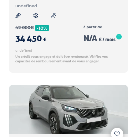
undefined
42 000
€
à partir de
-18%
34 450
N/A
€
€ / mois
undefined
Un crédit vous engage et doit être remboursé. Vérifiez vos
capacités de remboursement avant de vous engager.