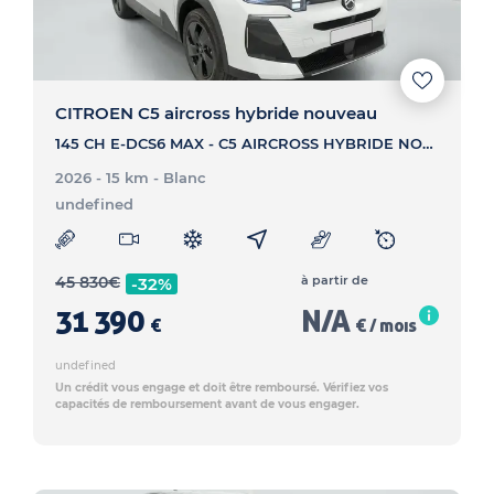
CITROEN C5 aircross hybride nouveau
145 CH E-DCS6 MAX - C5 AIRCROSS HYBRIDE NOUVEAU 145 CH E-DCS6 MAX
2026 - 15 km
- Blanc
undefined
45 830
€
à partir de
-32%
31 390
N/A
€
€ / mois
undefined
Un crédit vous engage et doit être remboursé. Vérifiez vos
capacités de remboursement avant de vous engager.