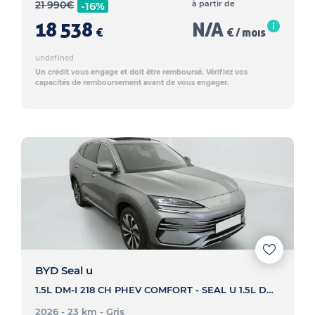
21 990
€
à partir de
-16%
18 538
N/A
€
€ / mois
undefined
Un crédit vous engage et doit être remboursé. Vérifiez vos
capacités de remboursement avant de vous engager.
BYD Seal u
1.5L DM-I 218 CH PHEV COMFORT - SEAL U 1.5L DM-I 218 CH PHEV COMFORT
2026 - 23 km
- Gris