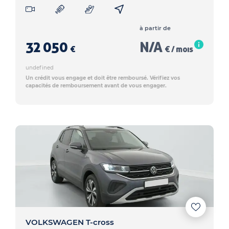
à partir de
32 050
N/A
€
€ / mois
undefined
Un crédit vous engage et doit être remboursé. Vérifiez vos
capacités de remboursement avant de vous engager.
VOLKSWAGEN T-cross