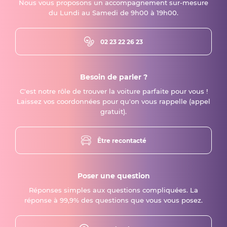
Nous vous proposons un accompagnement sur-mesure
du Lundi au Samedi de 9h00 à 19h00.
02 23 22 26 23
Besoin de parler ?
C'est notre rôle de trouver la voiture parfaite pour vous !
Laissez vos coordonnées pour qu'on vous rappelle (appel
gratuit).
Être recontacté
Poser une question
Réponses simples aux questions compliquées. La
réponse à 99,9% des questions que vous vous posez.