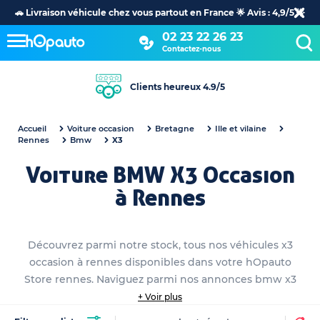
🚗 Livraison véhicule chez vous partout en France 🌟 Avis : 4,9/5 🌟
02 23 22 26 23
Contactez-nous
Clients heureux 4.9/5
Accueil
Voiture occasion
Bretagne
Ille et vilaine
Rennes
Bmw
X3
Voiture BMW X3 Occasion
à Rennes
Découvrez parmi notre stock, tous nos véhicules x3
occasion à rennes disponibles dans votre hOpauto
Store rennes. Naviguez parmi nos annonces bmw x3
occasion détaillées et sélectionnez le véhicule qui vous
+ Voir plus
correspond. En quelques clics comparez tous les bmw