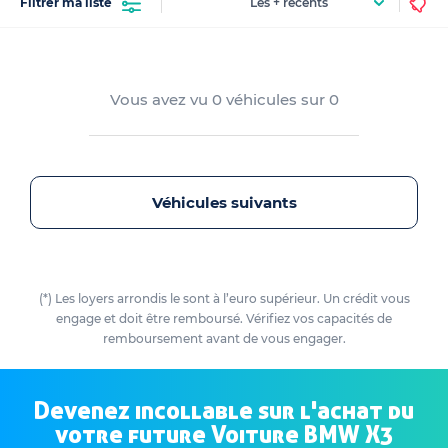
Filtrer ma liste
x3 occasion que nous avons en stock. En stock ou sur
commande, concrétisons ensemble votre projet auto
d'une
voiture bmw occasion à rennes
, à votre rythme
et sans contraintes. Trouvez votre voiture bmw x3
Vous avez vu
0
véhicules sur
0
occasion à rennes parmi notre sélection de véhicules
révisés et garantis et à venir essayer sur notre parc
automobile.
Véhicules suivants
(*) Les loyers arrondis le sont à l’euro supérieur. Un crédit vous
engage et doit être remboursé. Vérifiez vos capacités de
remboursement avant de vous engager.
Devenez incollable sur l'achat du
votre future Voiture BMW X3