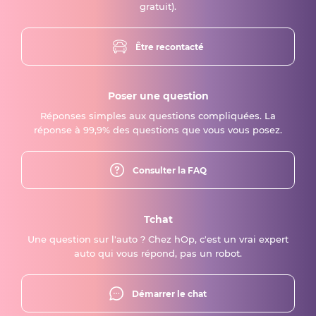
gratuit).
Être recontacté
Poser une question
Réponses simples aux questions compliquées. La
réponse à 99,9% des questions que vous vous posez.
Consulter la FAQ
Tchat
Une question sur l'auto ? Chez hOp, c'est un vrai expert
auto qui vous répond, pas un robot.
Démarrer le chat