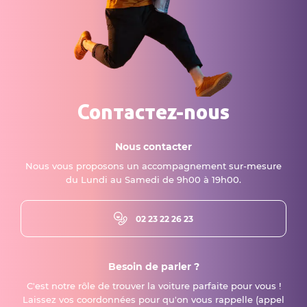
Contactez-nous
Nous contacter
Nous vous proposons un accompagnement sur-mesure
du Lundi au Samedi de 9h00 à 19h00.
02 23 22 26 23
Besoin de parler ?
C'est notre rôle de trouver la voiture parfaite pour vous !
Laissez vos coordonnées pour qu'on vous rappelle (appel