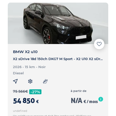
BMW X2 u10
X2 sDrive 18d 150ch DKG7 M Sport - X2 U10 X2 sDrive 18d 150ch DKG7 M Sport
2026 - 15 km
- Noir
Diesel
75 566
€
à partir de
-27%
54 850
N/A
€
€ / mois
undefined