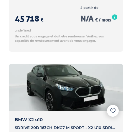
à partir de
45 718
N/A
€
€ / mois
undefined
Un crédit vous engage et doit être remboursé. Vérifiez vos
capacités de remboursement avant de vous engager.
BMW X2 u10
SDRIVE 20D 163CH DKG7 M SPORT - X2 U10 SDRIVE 20D 163CH DKG7 M SPORT