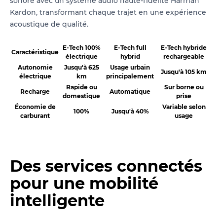
sonore avec un système audio haute-fidélité Harman
Kardon, transformant chaque trajet en une expérience
acoustique de qualité.
E-Tech 100%
E-Tech full
E-Tech hybride
Caractéristique
électrique
hybrid
rechargeable
Autonomie
Jusqu'à 625
Usage urbain
Jusqu'à 105 km
électrique
km
principalement
Rapide ou
Sur borne ou
Recharge
Automatique
domestique
prise
Économie de
Variable selon
100%
Jusqu'à 40%
carburant
usage
Des services connectés
pour une mobilité
intelligente