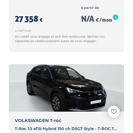
à partir de
27 358
N/A
€
€ / mois
undefined
Un crédit vous engage et doit être remboursé. Vérifiez vos
capacités de remboursement avant de vous engager.
VOLKSWAGEN T-roc
T-Roc 1.5 eTSI Hybrid 150 ch DSG7 Style - T-ROC T-Roc 1.5 eTSI Hybrid 150 ch DSG7 Style