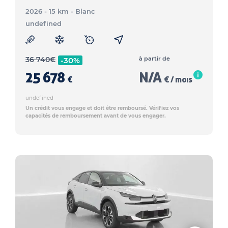
2026 - 15 km
- Blanc
undefined
36 740
€
à partir de
-30%
25 678
N/A
€
€ / mois
undefined
Un crédit vous engage et doit être remboursé. Vérifiez vos
capacités de remboursement avant de vous engager.