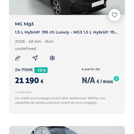
MG Mg3
1.5 L Hybrid+ 195 ch Luxury - MG3 1.5 L Hybrid+ 195 ch Luxury
2026 - 26 km
- Noir
undefined
24 790
€
à partir de
-15%
21 190
N/A
€
€ / mois
undefined
Un crédit vous engage et doit être remboursé. Vérifiez vos
capacités de remboursement avant de vous engager.