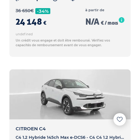
36 650
€
à partir de
-34%
24 148
N/A
€
€ / mois
undefined
Un crédit vous engage et doit être remboursé. Vérifiez vos
capacités de remboursement avant de vous engager.
CITROEN C4
C4 1.2 Hybride 145ch Max e-DCS6 - C4 C4 1.2 Hybride 145ch Max e-DCS6