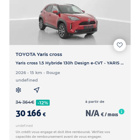
TOYOTA Yaris cross
Yaris cross 1.5 Hybride 130h Design e-CVT - YARIS CROSS Yaris cross 1.5 Hybride 130h Design e-CVT
2026 - 15 km
- Rouge
undefined
34 364
€
à partir de
-12%
30 166
N/A
€
€ / mois
undefined
Un crédit vous engage et doit être remboursé. Vérifiez vos
capacités de remboursement avant de vous engager.