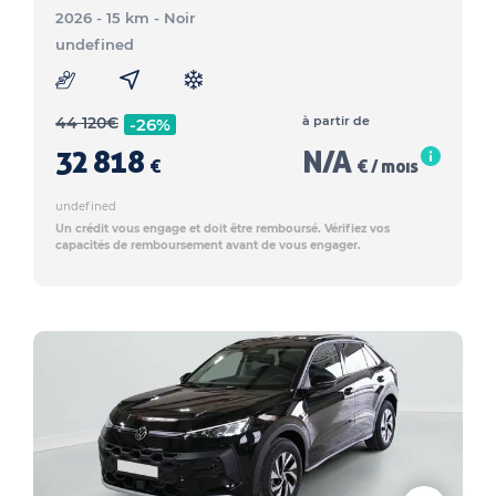
2026 - 15 km
- Noir
undefined
44 120
€
à partir de
-26%
32 818
N/A
€
€ / mois
undefined
Un crédit vous engage et doit être remboursé. Vérifiez vos
capacités de remboursement avant de vous engager.