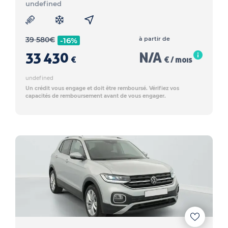
undefined
39 580
€
à partir de
-16%
33 430
N/A
€
€ / mois
undefined
Un crédit vous engage et doit être remboursé. Vérifiez vos
capacités de remboursement avant de vous engager.