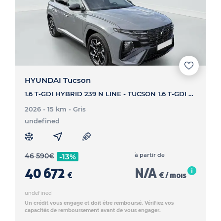
HYUNDAI Tucson
1.6 T-GDI HYBRID 239 N LINE - TUCSON 1.6 T-GDI HYBRID 239 N LINE
2026 - 15 km
- Gris
undefined
46 590
€
à partir de
-13%
40 672
N/A
€
€ / mois
undefined
Un crédit vous engage et doit être remboursé. Vérifiez vos
capacités de remboursement avant de vous engager.