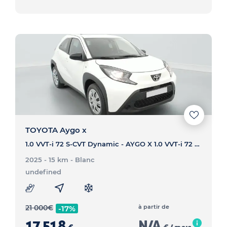
TOYOTA Aygo x
1.0 VVT-i 72 S-CVT Dynamic - AYGO X 1.0 VVT-i 72 S-CVT Dynamic
2025 - 15 km
- Blanc
undefined
21 000
€
à partir de
-17%
17 518
N/A