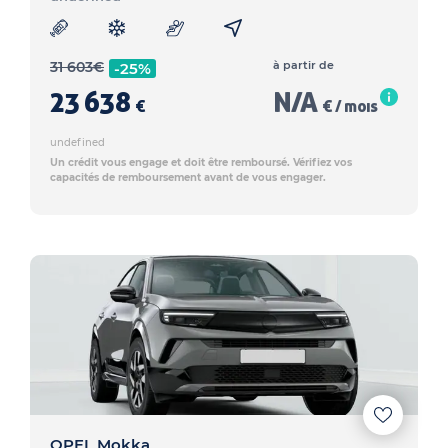
31 603
€
à partir de
-25%
23 638
N/A
€
€ / mois
undefined
Un crédit vous engage et doit être remboursé. Vérifiez vos
capacités de remboursement avant de vous engager.
OPEL Mokka