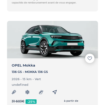
capacités de remboursement avant de vous engager.
OPEL Mokka
136 GS - MOKKA 136 GS
2026 - 15 km
- Vert
undefined
31 603
€
à partir de
-25%