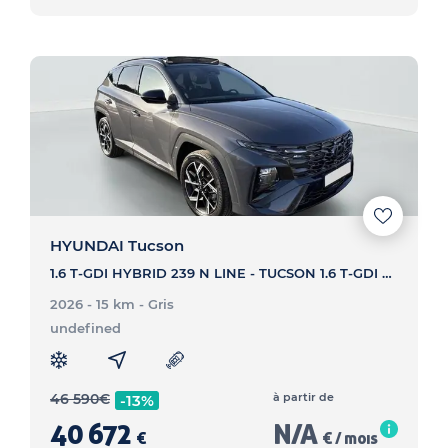
HYUNDAI Tucson
1.6 T-GDI HYBRID 239 N LINE - TUCSON 1.6 T-GDI HYBRID 239 N LINE
2026 - 15 km
- Gris
undefined
46 590
€
à partir de
-13%
40 672
N/A
€
€ / mois