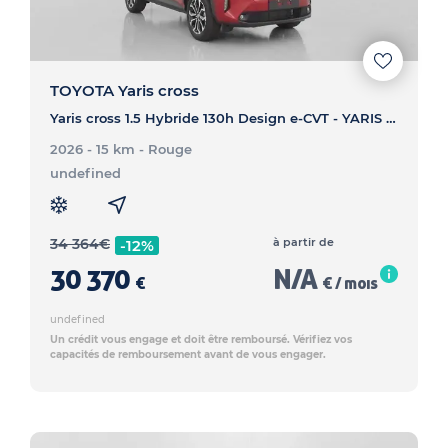
TOYOTA Yaris cross
Yaris cross 1.5 Hybride 130h Design e-CVT - YARIS CROSS Yaris cross 1.5 Hybride 130h Design e-CVT
2026 - 15 km
- Rouge
undefined
34 364
€
à partir de
-12%
30 370
N/A
€
€ / mois
undefined
Un crédit vous engage et doit être remboursé. Vérifiez vos
capacités de remboursement avant de vous engager.