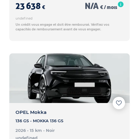
23 638
N/A
€
€ / mois
undefined
Un crédit vous engage et doit être remboursé. Vérifiez vos
capacités de remboursement avant de vous engager.
OPEL Mokka
136 GS - MOKKA 136 GS
2026 - 15 km
- Noir
undefined