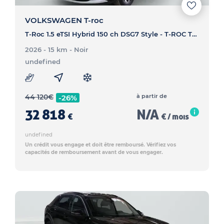
VOLKSWAGEN T-roc
T-Roc 1.5 eTSI Hybrid 150 ch DSG7 Style - T-ROC T-Roc 1.5 eTSI Hybrid 150 ch DSG7 Style
2026 - 15 km
- Noir
undefined
44 120
€
à partir de
-26%
32 818
N/A
€
€ / mois
undefined
Un crédit vous engage et doit être remboursé. Vérifiez vos
capacités de remboursement avant de vous engager.