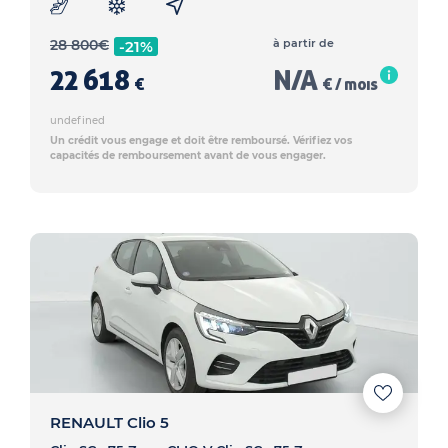
28 800
€
à partir de
-21%
22 618
N/A
€
€ / mois
undefined
Un crédit vous engage et doit être remboursé. Vérifiez vos
capacités de remboursement avant de vous engager.
RENAULT Clio 5