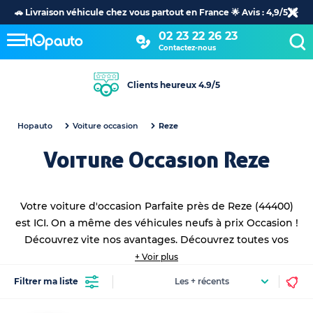
🚗 Livraison véhicule chez vous partout en France 🌟 Avis : 4,9/5 🌟
02 23 22 26 23
Contactez-nous
+30 ans d’expertise dans l’automobile
Hopauto
Voiture occasion
Reze
Voiture Occasion Reze
Votre voiture d'occasion Parfaite près de Reze (44400)
est ICI. On a même des véhicules neufs à prix Occasion !
Découvrez vite nos avantages. Découvrez
toutes vos
voitures occasions proche de vous
en achat et leasing !
+ Voir plus
Filtrer ma liste