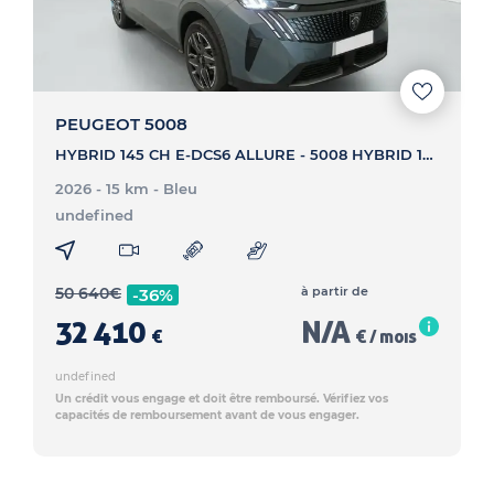
PEUGEOT 5008
HYBRID 145 CH E-DCS6 ALLURE - 5008 HYBRID 145 CH E-DCS6 ALLURE
2026 - 15 km
- Bleu
undefined
50 640
€
à partir de
-36%
32 410
N/A
€
€ / mois
undefined
Un crédit vous engage et doit être remboursé. Vérifiez vos
capacités de remboursement avant de vous engager.