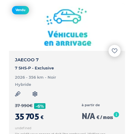
Vendu
JAECOO 7
7 SHS-P - Exclusive
2026 - 356 km
- Noir
Hybride
37 990
€
à partir de
-6%
35 705
N/A
€
€ / mois
undefined