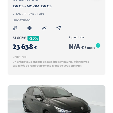
136 GS - MOKKA 136 GS
2026 - 15 km
- Gris
undefined
31 603
€
à partir de
-25%
23 638
N/A
€
€ / mois
undefined
Un crédit vous engage et doit être remboursé. Vérifiez vos
capacités de remboursement avant de vous engager.