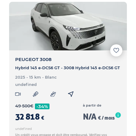
PEUGEOT 3008
Hybrid 145 e-DCS6 GT - 3008 Hybrid 145 e-DCS6 GT
2025 - 15 km
- Blanc
undefined
49 500
€
à partir de
-34%
32 818
N/A
€
€ / mois
undefined
Un crédit vous engage et doit être remboursé. Vérifiez vos