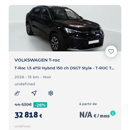
VOLKSWAGEN T-roc
T-Roc 1.5 eTSI Hybrid 150 ch DSG7 Style - T-ROC T-Roc 1.5 eTSI Hybrid 150 ch DSG7 Style
2026 - 15 km
- Noir
undefined
44 530
€
à partir de
-26%
32 818
N/A
€
€ / mois
undefined