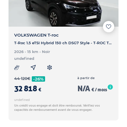
VOLKSWAGEN T-roc
T-Roc 1.5 eTSI Hybrid 150 ch DSG7 Style - T-ROC T-Roc 1.5 eTSI Hybrid 150 ch DSG7 Style
2026 - 15 km
- Noir
undefined
44 120
€
à partir de
-26%
32 818
N/A
€
€ / mois
undefined
Un crédit vous engage et doit être remboursé. Vérifiez vos
capacités de remboursement avant de vous engager.