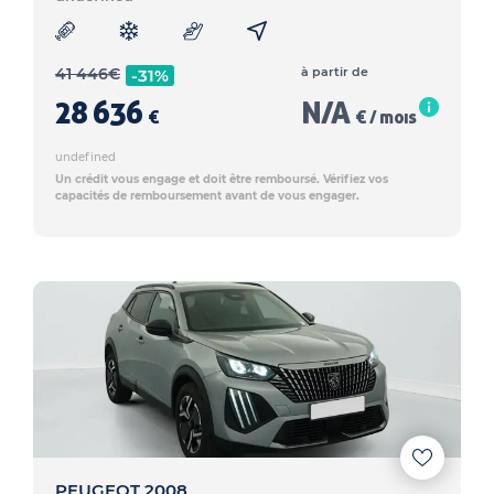
41 446
€
à partir de
-31%
28 636
N/A
€
€ / mois
undefined
Un crédit vous engage et doit être remboursé. Vérifiez vos
capacités de remboursement avant de vous engager.
PEUGEOT 2008