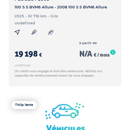
100 S S BVM6 Allure - 2008 100 S S BVM6 Allure
2025 - 10 716 km
- Gris
undefined
à partir de
19 198
N/A
€
€ / mois
undefined
Un crédit vous engage et doit être remboursé. Vérifiez vos
capacités de remboursement avant de vous engager.
T'hOp Vente