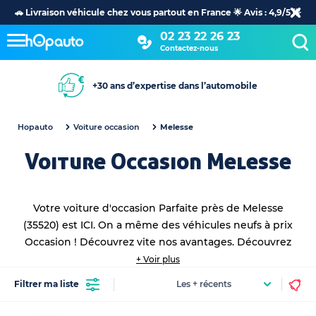
🚗 Livraison véhicule chez vous partout en France 🌟 Avis : 4,9/5 🌟
02 23 22 26 23
Contactez-nous
+30 ans d’expertise dans l’automobile
Hopauto
Voiture occasion
Melesse
Voiture Occasion Melesse
Votre voiture d'occasion Parfaite près de Melesse
(35520) est ICI. On a même des véhicules neufs à prix
Occasion ! Découvrez vite nos avantages. Découvrez
toutes vos
voitures occasions proche de vous
en achat
+ Voir plus
et leasing !
Filtrer ma liste