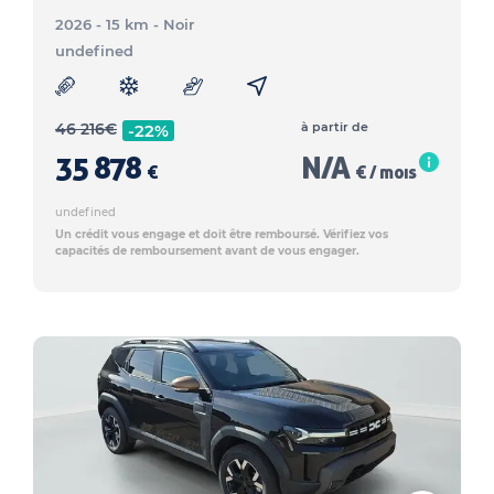
2026 - 15 km
- Noir
undefined
46 216
€
à partir de
-22%
35 878
N/A
€
€ / mois
undefined
Un crédit vous engage et doit être remboursé. Vérifiez vos
capacités de remboursement avant de vous engager.