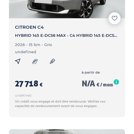
CITROEN C4
HYBRID 145 E-DCS6 MAX - C4 HYBRID 145 E-DCS6 MAX
2026 - 15 km
- Gris
undefined
à partir de
27 718
N/A
€
€ / mois
undefined
Un crédit vous engage et doit être remboursé. Vérifiez vos
capacités de remboursement avant de vous engager.