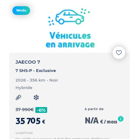
Vendu
JAECOO 7
7 SHS-P - Exclusive
2026 - 356 km
- Noir
Hybride
37 990
€
à partir de
-6%
35 705
N/A
€
€ / mois
undefined