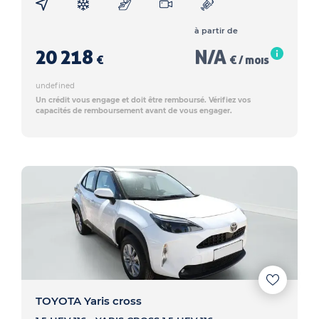
à partir de
20 218
N/A
€
€ / mois
undefined
Un crédit vous engage et doit être remboursé. Vérifiez vos
capacités de remboursement avant de vous engager.
TOYOTA Yaris cross