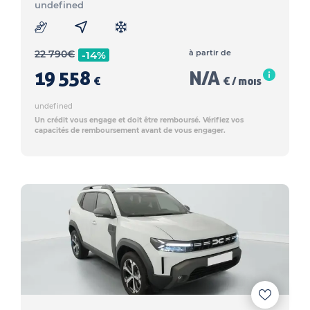
undefined
22 790
€
à partir de
-14%
19 558
N/A
€
€ / mois
undefined
Un crédit vous engage et doit être remboursé. Vérifiez vos
capacités de remboursement avant de vous engager.