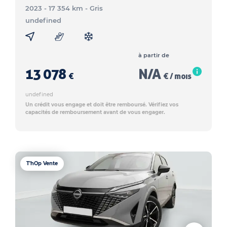
2023 - 17 354 km
- Gris
undefined
à partir de
13 078
N/A
€
€ / mois
undefined
Un crédit vous engage et doit être remboursé. Vérifiez vos
capacités de remboursement avant de vous engager.
T'hOp Vente