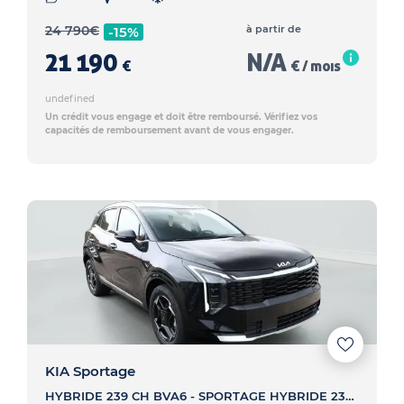
24 790
€
à partir de
-15%
21 190
N/A
€
€ / mois
undefined
Un crédit vous engage et doit être remboursé. Vérifiez vos
capacités de remboursement avant de vous engager.
KIA Sportage
HYBRIDE 239 CH BVA6 - SPORTAGE HYBRIDE 239 CH BVA6