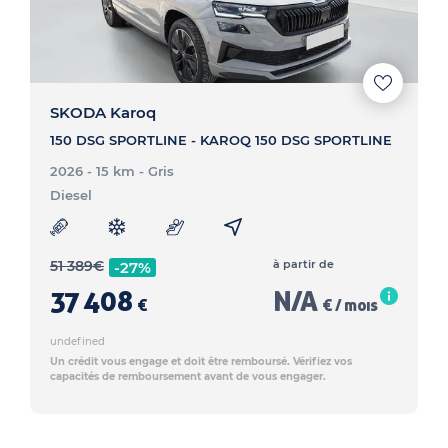
SKODA Karoq
150 DSG SPORTLINE - KAROQ 150 DSG SPORTLINE
2026 - 15 km
- Gris
Diesel
51 389
€
à partir de
-27%
37 408
N/A
€
€ / mois
undefined
Un crédit vous engage et doit être remboursé. Vérifiez vos
capacités de remboursement avant de vous engager.