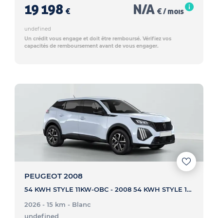
19 198
N/A
€
€ / mois
undefined
Un crédit vous engage et doit être remboursé. Vérifiez vos
capacités de remboursement avant de vous engager.
PEUGEOT 2008
54 KWH STYLE 11KW-OBC - 2008 54 KWH STYLE 11KW-OBC
2026 - 15 km
- Blanc
undefined