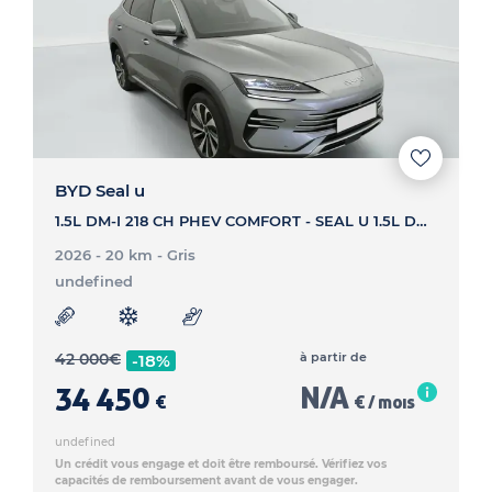
BYD Seal u
1.5L DM-I 218 CH PHEV COMFORT - SEAL U 1.5L DM-I 218 CH PHEV COMFORT
2026 - 20 km
- Gris
undefined
42 000
€
à partir de
-18%
34 450
N/A
€
€ / mois
undefined
Un crédit vous engage et doit être remboursé. Vérifiez vos
capacités de remboursement avant de vous engager.