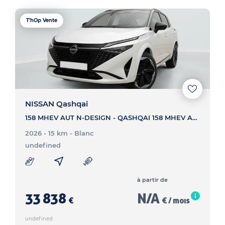
T'hOp Vente
NISSAN Qashqai
158 MHEV AUT N-DESIGN - QASHQAI 158 MHEV AUT N-DESIGN
2026 - 15 km
- Blanc
undefined
à partir de
33 838
N/A
€
€ / mois
undefined