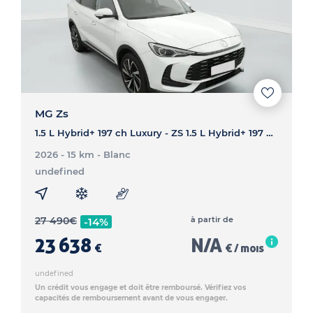
MG Zs
1.5 L Hybrid+ 197 ch Luxury - ZS 1.5 L Hybrid+ 197 ch Luxury
2026 - 15 km
- Blanc
undefined
27 490
€
à partir de
-14%
23 638
N/A
€
€ / mois
undefined
Un crédit vous engage et doit être remboursé. Vérifiez vos
capacités de remboursement avant de vous engager.