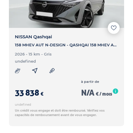
NISSAN Qashqai
158 MHEV AUT N-DESIGN - QASHQAI 158 MHEV AUT N-DESIGN
2026 - 15 km
- Gris
undefined
à partir de
33 838
N/A
€
€ / mois
undefined
Un crédit vous engage et doit être remboursé. Vérifiez vos
capacités de remboursement avant de vous engager.