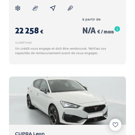
à partir de
22 258
N/A
€
€ / mois
undefined
Un crédit vous engage et doit être remboursé. Vérifiez vos
capacités de remboursement avant de vous engager.
CUPRA Leon