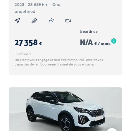
2025 - 23 689 km
- Gris
undefined
à partir de
27 358
N/A
€
€ / mois
undefined
Un crédit vous engage et doit être remboursé. Vérifiez vos
capacités de remboursement avant de vous engager.