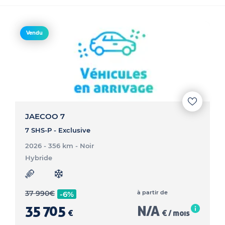
Vendu
JAECOO 7
7 SHS-P - Exclusive
2026 - 356 km
- Noir
Hybride
37 990
€
à partir de
-6%
35 705
N/A
€
€ / mois