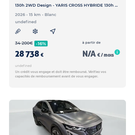
130h 2WD Design - YARIS CROSS HYBRIDE 130h 2WD Design
2026 - 15 km
- Blanc
undefined
34 200
€
à partir de
-16%
28 738
N/A
€
€ / mois
undefined
Un crédit vous engage et doit être remboursé. Vérifiez vos
capacités de remboursement avant de vous engager.