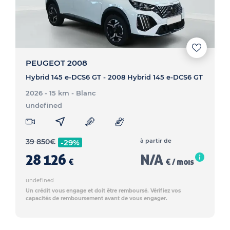
PEUGEOT 2008
Hybrid 145 e-DCS6 GT - 2008 Hybrid 145 e-DCS6 GT
2026 - 15 km
- Blanc
undefined
39 850
€
à partir de
-29%
28 126
N/A
€
€ / mois
undefined
Un crédit vous engage et doit être remboursé. Vérifiez vos
capacités de remboursement avant de vous engager.