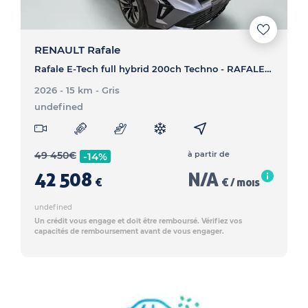
RENAULT Rafale
Rafale E-Tech full hybrid 200ch Techno - RAFALE Rafale E-Tech full hybrid 200ch Techno
2026 - 15 km
- Gris
undefined
49 450
€
à partir de
-14%
42 508
N/A
€
€ / mois
undefined
Un crédit vous engage et doit être remboursé. Vérifiez vos
capacités de remboursement avant de vous engager.