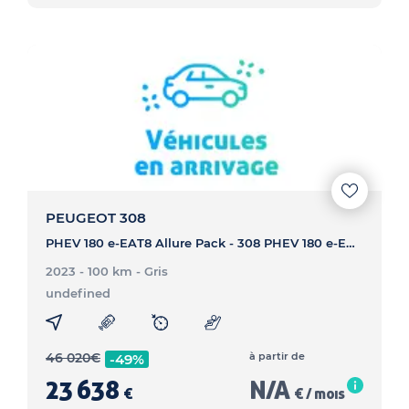
PEUGEOT 308
PHEV 180 e-EAT8 Allure Pack - 308 PHEV 180 e-EAT8 Allure Pack
2023 - 100 km
- Gris
undefined
46 020
€
à partir de
-49%
23 638
N/A
€
€ / mois