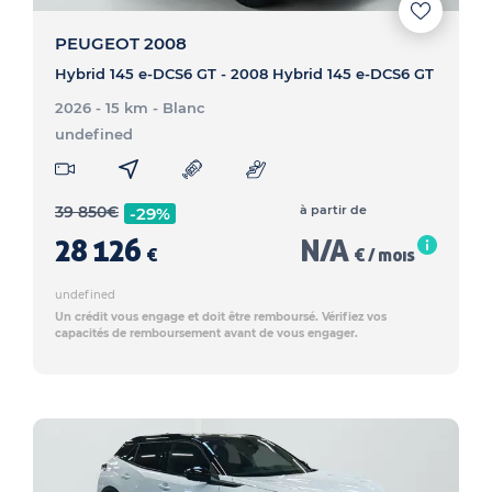
PEUGEOT 2008
Hybrid 145 e-DCS6 GT - 2008 Hybrid 145 e-DCS6 GT
2026 - 15 km
- Blanc
undefined
39 850
€
à partir de
-29%
28 126
N/A
€
€ / mois
undefined
Un crédit vous engage et doit être remboursé. Vérifiez vos
capacités de remboursement avant de vous engager.