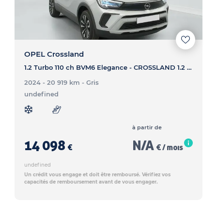
OPEL Crossland
1.2 Turbo 110 ch BVM6 Elegance - CROSSLAND 1.2 Turbo 110 ch BVM6 Elegance
2024 - 20 919 km
- Gris
undefined
à partir de
14 098
N/A
€
€ / mois
undefined
Un crédit vous engage et doit être remboursé. Vérifiez vos
capacités de remboursement avant de vous engager.