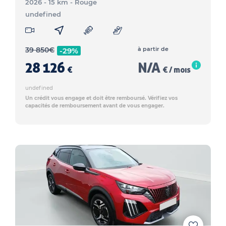
2026 - 15 km
- Rouge
undefined
39 850
€
à partir de
-29%
28 126
N/A
€
€ / mois
undefined
Un crédit vous engage et doit être remboursé. Vérifiez vos
capacités de remboursement avant de vous engager.