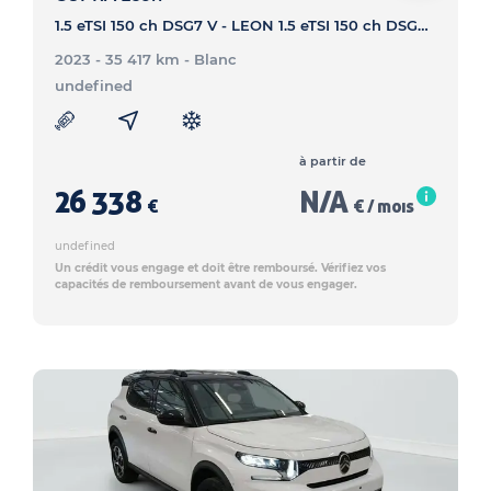
1.5 eTSI 150 ch DSG7 V - LEON 1.5 eTSI 150 ch DSG7 V
2023 - 35 417 km
- Blanc
undefined
à partir de
26 338
N/A
€
€ / mois
undefined
Un crédit vous engage et doit être remboursé. Vérifiez vos
capacités de remboursement avant de vous engager.