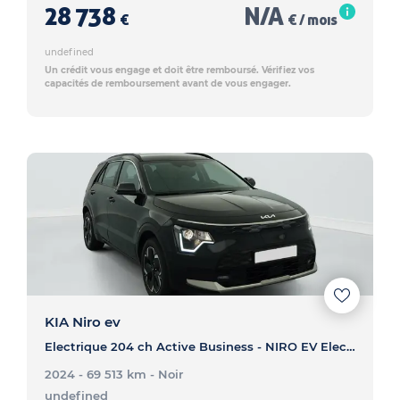
28 738
N/A
€
€ / mois
undefined
Un crédit vous engage et doit être remboursé. Vérifiez vos
capacités de remboursement avant de vous engager.
KIA Niro ev
Electrique 204 ch Active Business - NIRO EV Electrique 204 ch Active Business
2024 - 69 513 km
- Noir
undefined