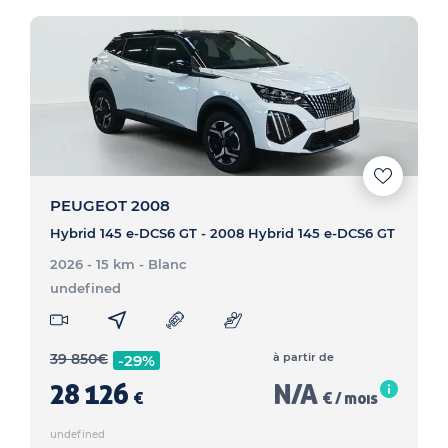
PEUGEOT 2008
Hybrid 145 e-DCS6 GT - 2008 Hybrid 145 e-DCS6 GT
2026 - 15 km
- Blanc
undefined
39 850
€
à partir de
-29%
28 126
N/A
€
€ / mois
undefined