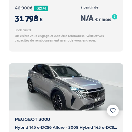
46 900
€
à partir de
-32%
31 798
N/A
€
€ / mois
undefined
Un crédit vous engage et doit être remboursé. Vérifiez vos
capacités de remboursement avant de vous engager.
PEUGEOT 3008
Hybrid 145 e-DCS6 Allure - 3008 Hybrid 145 e-DCS6 Allure