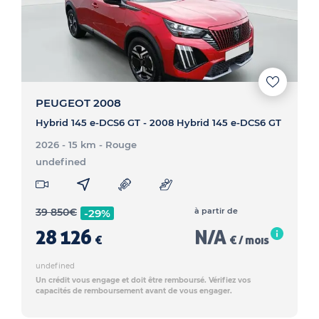
PEUGEOT 2008
Hybrid 145 e-DCS6 GT - 2008 Hybrid 145 e-DCS6 GT
2026 - 15 km
- Rouge
undefined
39 850
€
à partir de
-29%
28 126
N/A
€
€ / mois
undefined
Un crédit vous engage et doit être remboursé. Vérifiez vos
capacités de remboursement avant de vous engager.