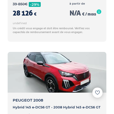
39 850
€
à partir de
-29%
28 126
N/A
€
€ / mois
undefined
Un crédit vous engage et doit être remboursé. Vérifiez vos
capacités de remboursement avant de vous engager.
PEUGEOT 2008
Hybrid 145 e-DCS6 GT - 2008 Hybrid 145 e-DCS6 GT