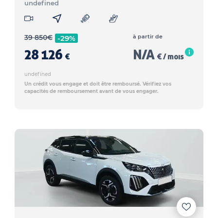
undefined
39 850
€
à partir de
-29%
28 126
N/A
€
€ / mois
undefined
Un crédit vous engage et doit être remboursé. Vérifiez vos
capacités de remboursement avant de vous engager.