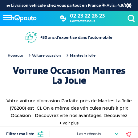
🚗 Livraison véhicule chez vous partout en France 🌟 Avis : 4,9/5 🌟
02 23 22 26 23
Contactez-nous
+30 ans d’expertise dans l’automobile
Hopauto
Voiture occasion
Mantes la jolie
Voiture Occasion Mantes
La Jolie
Votre voiture d'occasion Parfaite près de Mantes La Jolie
(78200) est ICI. On a même des véhicules neufs à prix
Occasion ! Découvrez vite nos avantages. Découvrez
toutes vos
voitures occasions proche de vous
en achat
+ Voir plus
et leasing !
Filtrer ma liste