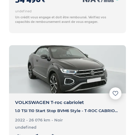
€
€ / mois
undefined
Un crédit vous engage et doit être remboursé. Vérifiez vos
capacités de remboursement avant de vous engager.
VOLKSWAGEN T-roc cabriolet
1.0 TSI 110 Start Stop BVM6 Style - T-ROC CABRIOLET 1.0 TSI 110 Start Stop BVM6 Style
2022 - 26 076 km
- Noir
undefined