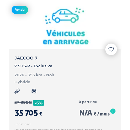
Vendu
JAECOO 7
7 SHS-P - Exclusive
2026 - 356 km
- Noir
Hybride
37 990
€
à partir de
-6%
35 705
N/A
€
€ / mois
undefined