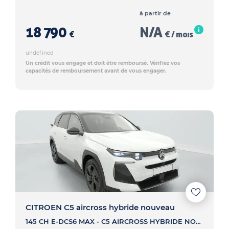
à partir de
18 790
N/A
€
€ / mois
undefined
Un crédit vous engage et doit être remboursé. Vérifiez vos
capacités de remboursement avant de vous engager.
CITROEN C5 aircross hybride nouveau
145 CH E-DCS6 MAX - C5 AIRCROSS HYBRIDE NOUVEAU 145 CH E-DCS6 MAX