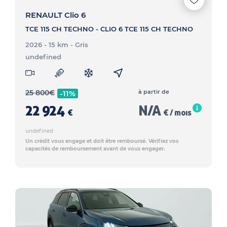
RENAULT Clio 6
TCE 115 CH TECHNO - CLIO 6 TCE 115 CH TECHNO
2026 - 15 km
- Gris
undefined
25 800
€
à partir de
-11%
22 924
N/A
€
€ / mois
undefined
Un crédit vous engage et doit être remboursé. Vérifiez vos
capacités de remboursement avant de vous engager.