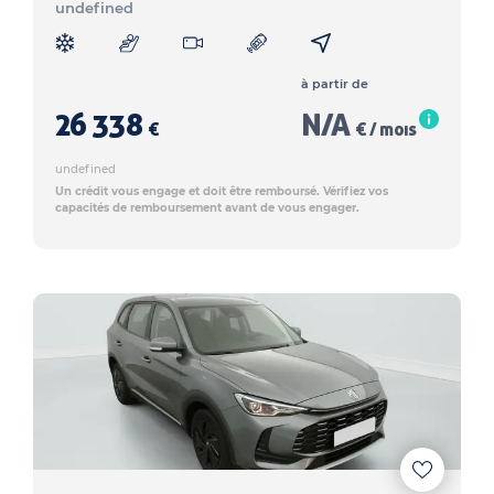
undefined
à partir de
26 338
N/A
€
€ / mois
undefined
Un crédit vous engage et doit être remboursé. Vérifiez vos
capacités de remboursement avant de vous engager.