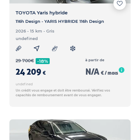
TOYOTA Yaris hybride
116h Design - YARIS HYBRIDE 116h Design
2026 - 15 km
- Gris
undefined
29 700
€
à partir de
-18%
24 209
N/A
€
€ / mois
undefined
Un crédit vous engage et doit être remboursé. Vérifiez vos
capacités de remboursement avant de vous engager.