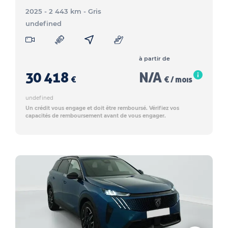
2025 - 2 443 km
- Gris
undefined
à partir de
30 418
N/A
€
€ / mois
undefined
Un crédit vous engage et doit être remboursé. Vérifiez vos
capacités de remboursement avant de vous engager.