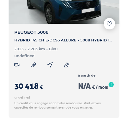
PEUGEOT 5008
HYBRID 145 CH E-DCS6 ALLURE - 5008 HYBRID 145 CH E-DCS6 ALLURE
2025 - 2 283 km
- Bleu
undefined
à partir de
30 418
N/A
€
€ / mois
undefined
Un crédit vous engage et doit être remboursé. Vérifiez vos
capacités de remboursement avant de vous engager.