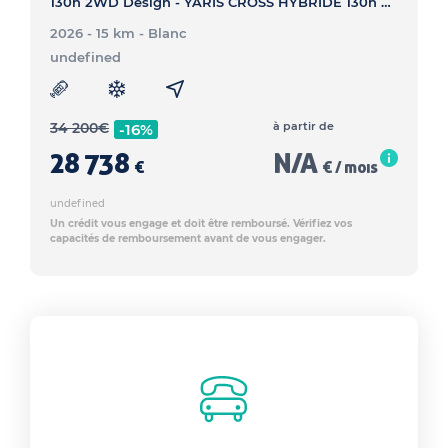
130h 2WD Design - YARIS CROSS HYBRIDE 130h 2WD Design
2026 - 15 km
- Blanc
undefined
34 200
€
à partir de
-16%
28 738
N/A
€
€ / mois
undefined
Un crédit vous engage et doit être remboursé. Vérifiez vos
capacités de remboursement avant de vous engager.