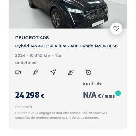
PEUGEOT 408
Hybrid 145 e-DCS6 Allure - 408 Hybrid 145 e-DCS6 Allure
2024 - 10 345 km
- Noir
undefined
à partir de
24 298
N/A
€
€ / mois
undefined
Un crédit vous engage et doit être remboursé. Vérifiez vos
capacités de remboursement avant de vous engager.