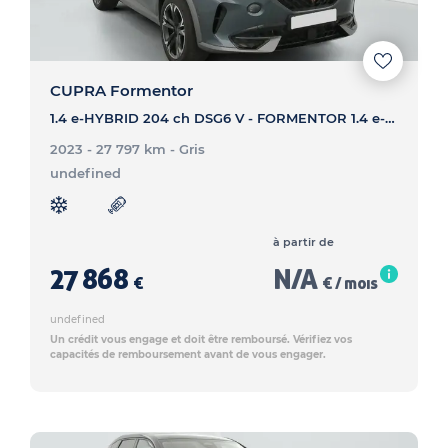
CUPRA Formentor
1.4 e-HYBRID 204 ch DSG6 V - FORMENTOR 1.4 e-HYBRID 204 ch DSG6 V
2023 - 27 797 km
- Gris
undefined
à partir de
27 868
N/A
€
€ / mois
undefined
Un crédit vous engage et doit être remboursé. Vérifiez vos
capacités de remboursement avant de vous engager.