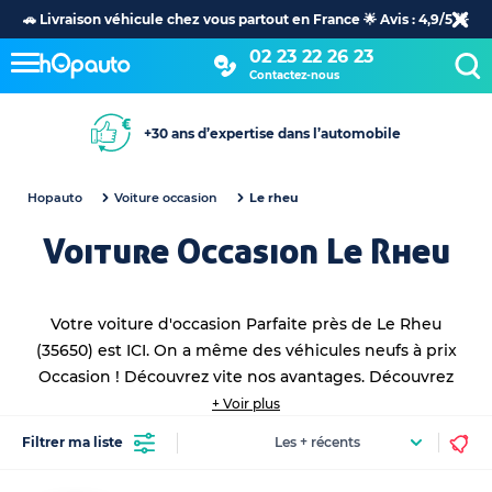
🚗 Livraison véhicule chez vous partout en France 🌟 Avis : 4,9/5 🌟
02 23 22 26 23
Contactez-nous
+30 ans d’expertise dans l’automobile
Hopauto
Voiture occasion
Le rheu
Voiture Occasion Le Rheu
Votre voiture d'occasion Parfaite près de Le Rheu
(35650) est ICI. On a même des véhicules neufs à prix
Occasion ! Découvrez vite nos avantages. Découvrez
toutes vos
voitures occasions proche de vous
en achat
+ Voir plus
et leasing !
Filtrer ma liste