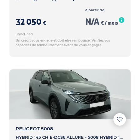
à partir de
32 050
N/A
€
€ / mois
undefined
Un crédit vous engage et doit être remboursé. Vérifiez vos
capacités de remboursement avant de vous engager.
PEUGEOT 5008
HYBRID 145 CH E-DCS6 ALLURE - 5008 HYBRID 145 CH E-DCS6 ALLURE