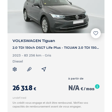
VOLKSWAGEN Tiguan
2.0 TDI 150ch DSG7 Life Plus - TIGUAN 2.0 TDI 150ch DSG7 Life Plus
2023 - 83 256 km
- Gris
Diesel
à partir de
26 318
N/A
€
€ / mois
undefined
Un crédit vous engage et doit être remboursé. Vérifiez vos
capacités de remboursement avant de vous engager.