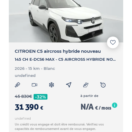
CITROEN C5 aircross hybride nouveau
145 CH E-DCS6 MAX - C5 AIRCROSS HYBRIDE NOUVEAU 145 CH E-DCS6 MAX
2026 - 15 km
- Blanc
undefined
45 830
€
à partir de
-32%
31 390
N/A
€
€ / mois
undefined
Un crédit vous engage et doit être remboursé. Vérifiez vos
capacités de remboursement avant de vous engager.