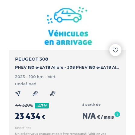
PEUGEOT 308
PHEV 180 e-EAT8 Allure - 308 PHEV 180 e-EAT8 Allure
2023 - 100 km
- Vert
undefined
44 320
€
à partir de
-47%
23 434
N/A
€
€ / mois
undefined
Un crédit vous engage et doit être remboursé. Vérifiez vos