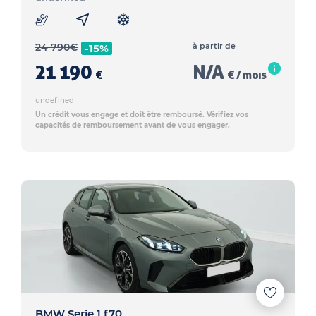
24 790
€
à partir de
-15%
21 190
N/A
€
€ / mois
undefined
Un crédit vous engage et doit être remboursé. Vérifiez vos
capacités de remboursement avant de vous engager.
BMW Serie 1 f70