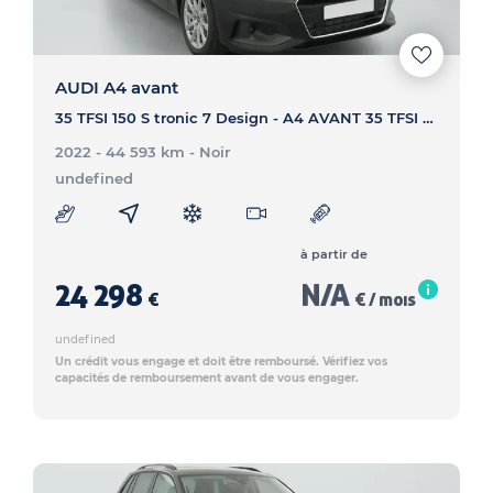
AUDI A4 avant
35 TFSI 150 S tronic 7 Design - A4 AVANT 35 TFSI 150 S tronic 7 Design
2022 - 44 593 km
- Noir
undefined
à partir de
24 298
N/A
€
€ / mois
undefined
Un crédit vous engage et doit être remboursé. Vérifiez vos
capacités de remboursement avant de vous engager.