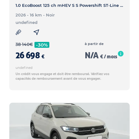
1.0 EcoBoost 125 ch mHEV S S Powershift ST-Line X - PUMA 1.0 EcoBoost 125 ch mHEV S S Powershift ST-Line X
2026 - 16 km
- Noir
undefined
38 140
€
à partir de
-30%
26 698
N/A
€
€ / mois
undefined
Un crédit vous engage et doit être remboursé. Vérifiez vos
capacités de remboursement avant de vous engager.