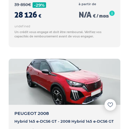
39 850
€
à partir de
-29%
28 126
N/A
€
€ / mois
undefined
Un crédit vous engage et doit être remboursé. Vérifiez vos
capacités de remboursement avant de vous engager.
PEUGEOT 2008
Hybrid 145 e-DCS6 GT - 2008 Hybrid 145 e-DCS6 GT