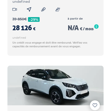
undefined
39 850
€
à partir de
-29%
28 126
N/A
€
€ / mois
undefined
Un crédit vous engage et doit être remboursé. Vérifiez vos
capacités de remboursement avant de vous engager.