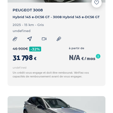
PEUGEOT 3008
Hybrid 145 e-DCS6 GT - 3008 Hybrid 145 e-DCS6 GT
2025 - 15 km
- Gris
undefined
46 900
€
à partir de
-32%
31 798
N/A
€
€ / mois
undefined
Un crédit vous engage et doit être remboursé. Vérifiez vos
capacités de remboursement avant de vous engager.