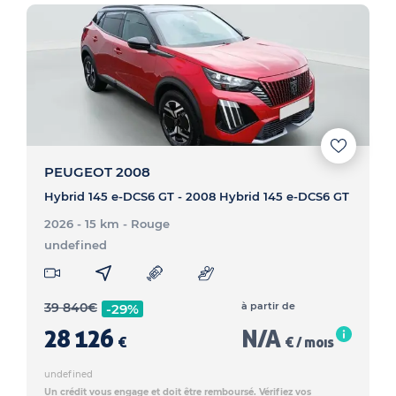
PEUGEOT 2008
Hybrid 145 e-DCS6 GT - 2008 Hybrid 145 e-DCS6 GT
2026 - 15 km
- Rouge
undefined
39 840
€
à partir de
-29%
28 126
N/A
€
€ / mois
undefined
Un crédit vous engage et doit être remboursé. Vérifiez vos