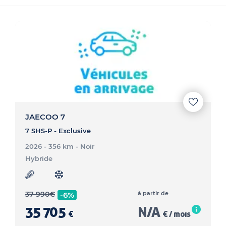
JAECOO 7
7 SHS-P - Exclusive
2026 - 356 km
- Noir
Hybride
37 990
€
à partir de
-6%
35 705
N/A
€
€ / mois