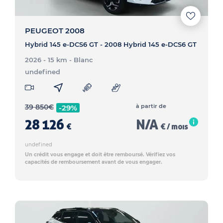
PEUGEOT 2008
Hybrid 145 e-DCS6 GT - 2008 Hybrid 145 e-DCS6 GT
2026 - 15 km
- Blanc
undefined
39 850
€
à partir de
-29%
28 126
N/A
€
€ / mois
undefined
Un crédit vous engage et doit être remboursé. Vérifiez vos
capacités de remboursement avant de vous engager.