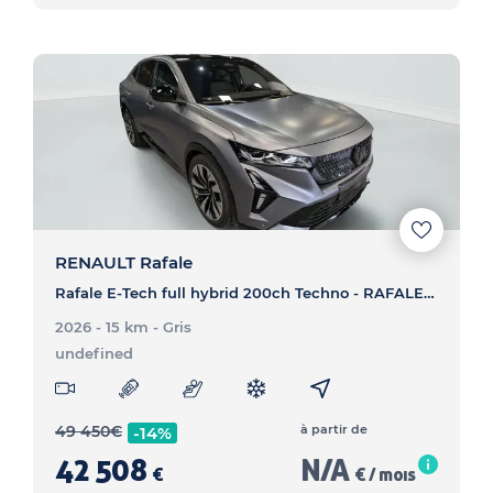
RENAULT Rafale
Rafale E-Tech full hybrid 200ch Techno - RAFALE Rafale E-Tech full hybrid 200ch Techno
2026 - 15 km
- Gris
undefined
49 450
€
à partir de
-14%
42 508
N/A
€
€ / mois