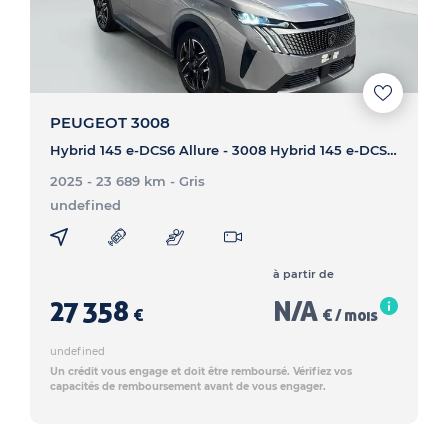
PEUGEOT 3008
Hybrid 145 e-DCS6 Allure - 3008 Hybrid 145 e-DCS6 Allure
2025 - 23 689 km
- Gris
undefined
à partir de
27 358
N/A
€
€ / mois
undefined
Un crédit vous engage et doit être remboursé. Vérifiez vos
capacités de remboursement avant de vous engager.