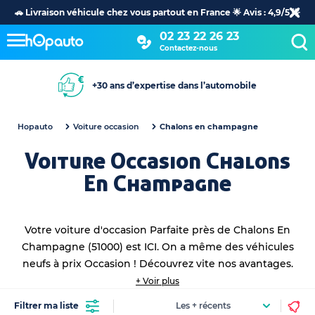
🚗 Livraison véhicule chez vous partout en France 🌟 Avis : 4,9/5 🌟
02 23 22 26 23
Contactez-nous
+30 ans d’expertise dans l’automobile
Hopauto
Voiture occasion
Chalons en champagne
Voiture Occasion Chalons
En Champagne
Votre voiture d'occasion Parfaite près de Chalons En
Champagne (51000) est ICI. On a même des véhicules
neufs à prix Occasion ! Découvrez vite nos avantages.
Découvrez
toutes vos
voitures occasions proche de
+ Voir plus
vous
en achat et leasing !
Filtrer ma liste