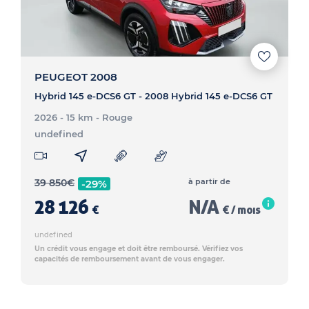
PEUGEOT 2008
Hybrid 145 e-DCS6 GT - 2008 Hybrid 145 e-DCS6 GT
2026 - 15 km
- Rouge
undefined
39 850
€
à partir de
-29%
28 126
N/A
€
€ / mois
undefined
Un crédit vous engage et doit être remboursé. Vérifiez vos
capacités de remboursement avant de vous engager.