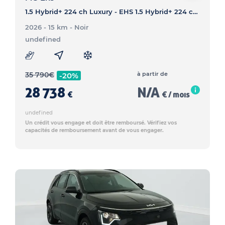
1.5 Hybrid+ 224 ch Luxury - EHS 1.5 Hybrid+ 224 ch Luxury
2026 - 15 km
- Noir
undefined
35 790
€
à partir de
-20%
28 738
N/A
€
€ / mois
undefined
Un crédit vous engage et doit être remboursé. Vérifiez vos
capacités de remboursement avant de vous engager.