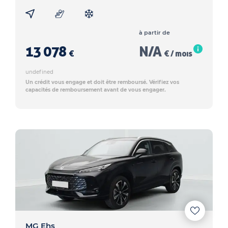
à partir de
13 078
N/A
€
€ / mois
undefined
Un crédit vous engage et doit être remboursé. Vérifiez vos
capacités de remboursement avant de vous engager.
MG Ehs