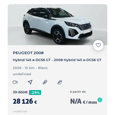
PEUGEOT 2008
Hybrid 145 e-DCS6 GT - 2008 Hybrid 145 e-DCS6 GT
2026 - 15 km
- Blanc
undefined
39 850
€
à partir de
-29%
28 126
N/A
€
€ / mois
undefined