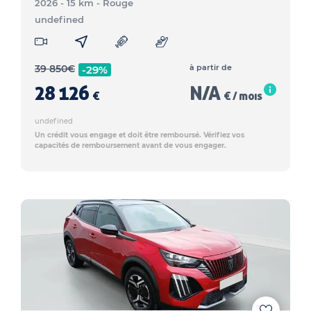
2026 - 15 km
- Rouge
undefined
39 850
€
à partir de
-29%
28 126
N/A
€
€ / mois
undefined
Un crédit vous engage et doit être remboursé. Vérifiez vos
capacités de remboursement avant de vous engager.