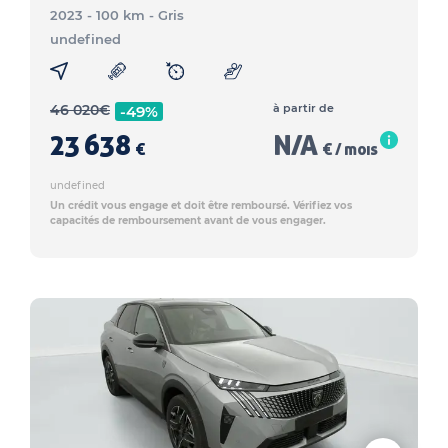
2023 - 100 km
- Gris
undefined
46 020
€
à partir de
-49%
23 638
N/A
€
€ / mois
undefined
Un crédit vous engage et doit être remboursé. Vérifiez vos
capacités de remboursement avant de vous engager.