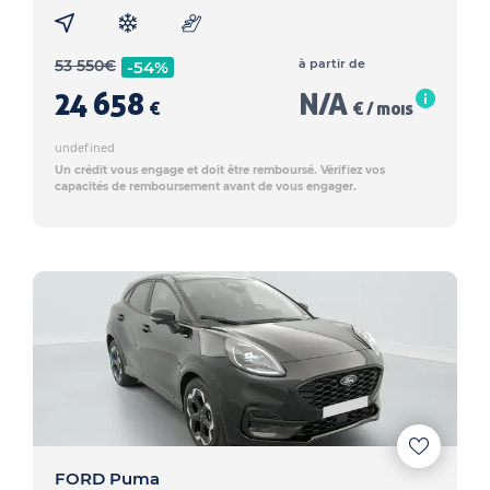
53 550
€
à partir de
-54%
24 658
N/A
€
€ / mois
undefined
Un crédit vous engage et doit être remboursé. Vérifiez vos
capacités de remboursement avant de vous engager.
FORD Puma