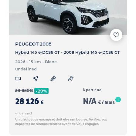
PEUGEOT 2008
Hybrid 145 e-DCS6 GT - 2008 Hybrid 145 e-DCS6 GT
2026 - 15 km
- Blanc
undefined
39 850
€
à partir de
-29%
28 126
N/A
€
€ / mois
undefined
Un crédit vous engage et doit être remboursé. Vérifiez vos
capacités de remboursement avant de vous engager.