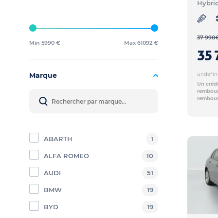
Hybri
37 990
Min 5990 €
Max 61092 €
35 
Marque
undefin
Un crédi
rembours
rembour
ABARTH
1
ALFA ROMEO
10
AUDI
51
BMW
19
BYD
19