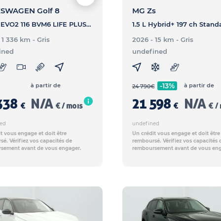
SWAGEN Golf 8
MG Zs
1.5 TSI EVO2 116 BVM6 LIFE PLUS - GOLF 8 1.5 TSI EVO2 116 BVM6 LIFE PLUS
- 1 336 km
- Gris
2026 - 15 km
- Gris
ined
undefined
-13%
à partir de
à partir de
24 790
€
338
N/A
21 598
N/A
€
€ / mois
€
€ /
ed
undefined
t vous engage et doit être
Un crédit vous engage et doit être
é. Vérifiez vos capacités de
remboursé. Vérifiez vos capacités 
sement avant de vous engager.
remboursement avant de vous eng