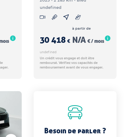
2025 - 2 283 km
- Bleu
undefined
à partir de
30 418
N/A
 mois
€
€ / mois
undefined
Un crédit vous engage et doit être
de
remboursé. Vérifiez vos capacités de
ager.
remboursement avant de vous engager.
Besoin de parler ?