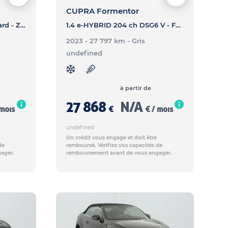
CUPRA Formentor
1.5 L Hybrid+ 197 ch Standard - ZS 1.5 L Hybrid+ 197 ch Standard
1.4 e-HYBRID 204 ch DSG6 V - FORMENTOR 1.4 e-HYBRID 204 ch DSG6 V
2023 - 27 797 km
- Gris
undefined
à partir de
27 868
N/A
 mois
€
€ / mois
undefined
Un crédit vous engage et doit être
de
remboursé. Vérifiez vos capacités de
ager.
remboursement avant de vous engager.