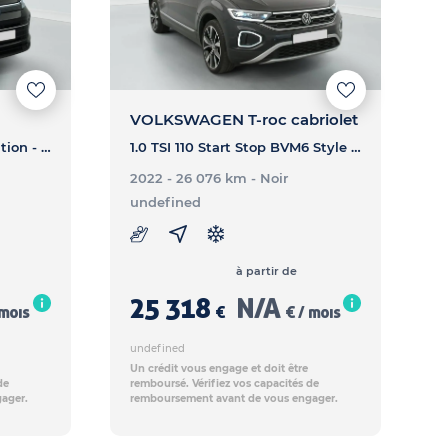
VOLKSWAGEN T-roc cabriolet
1.5 eTSI 131ch DSG7 VW Edition - TIGUAN 1.5 eTSI 131ch DSG7 VW Edition
1.0 TSI 110 Start Stop BVM6 Style - T-ROC CABRIOLET 1.0 TSI 110 Start Stop BVM6 Style
2022 - 26 076 km
- Noir
undefined
à partir de
25 318
N/A
 mois
€
€ / mois
undefined
Un crédit vous engage et doit être
de
remboursé. Vérifiez vos capacités de
ager.
remboursement avant de vous engager.