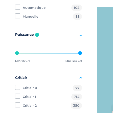
Automatique
102
Manuelle
88
Puissance
Min 65 CH
Max 435 CH
Crit'air
Crit'air 0
77
Crit'air 1
714
Crit'air 2
350