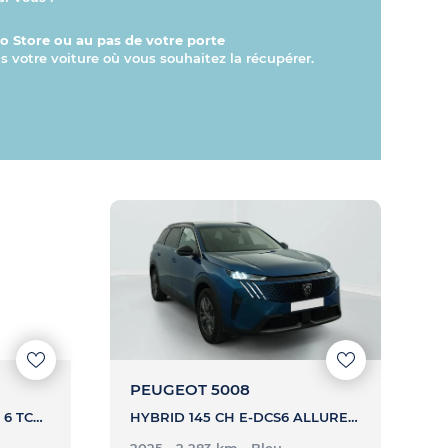
 Store ou au pas de votre porte
s votre voiture où vous souhaitez la récupérer.
PEUGEOT 5008
TCE 115 CH TECHNO - CLIO 6 TCE 115 CH TECHNO
HYBRID 145 CH E-DCS6 ALLURE - 5008 HYBRID 145 CH E-DCS6 ALLURE