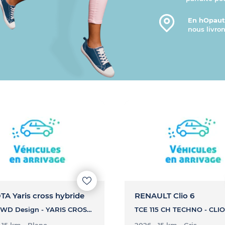
En hOpauto
nous livron
A Yaris cross hybride
RENAULT Clio 6
130h 2WD Design - YARIS CROSS HYBRIDE 130h 2WD Design