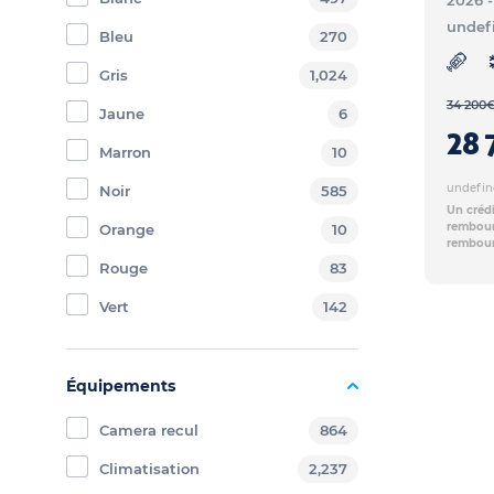
2026 
undef
Bleu
270
Gris
1,024
34 200
Jaune
6
28 
Marron
10
undefin
Noir
585
Un crédi
rembours
Orange
10
rembour
Rouge
83
Vert
142
Équipements
Camera recul
864
Climatisation
2,237