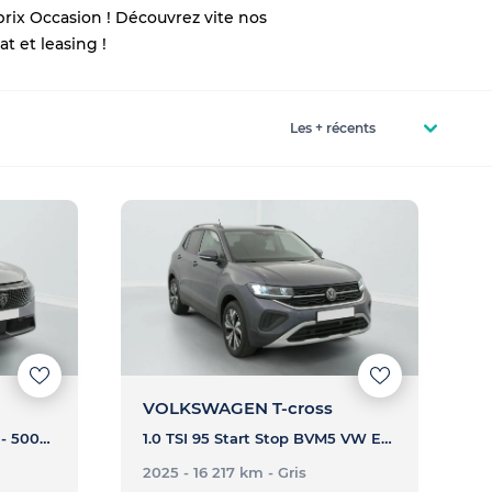
prix Occasion ! Découvrez vite nos
t et leasing !
VOLKSWAGEN T-cross
HYBRID 145CH E-DCS6 GT - 5008 HYBRID 145CH E-DCS6 GT
1.0 TSI 95 Start Stop BVM5 VW Edition - T-CROSS 1.0 TSI 95 Start Stop BVM5 VW Edition
2025 - 16 217 km
- Gris