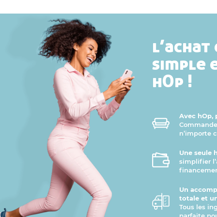
l’achat 
simple 
hOp !
Avec hOp, p
Commandez 
n’importe 
Une seule 
simplifier 
financemen
Un accomp
totale et u
Tous les in
parfaite po