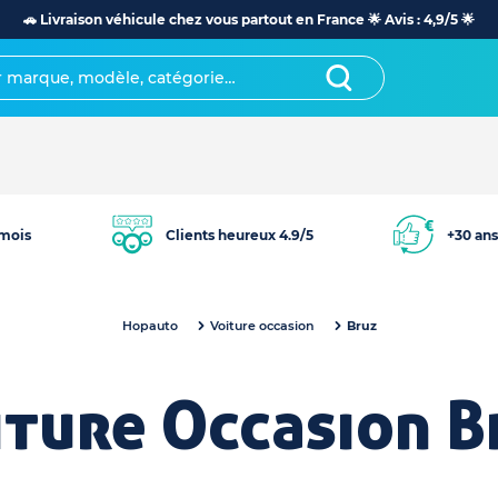
🚗 Livraison véhicule chez vous partout en France 🌟 Avis : 4,9/5 🌟
mois
Clients heureux 4.9/5
+30 ans
Hopauto
Voiture occasion
Bruz
iture Occasion B