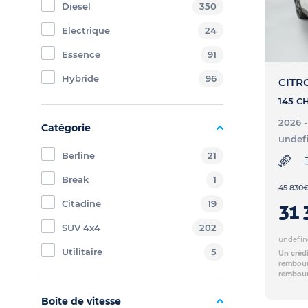
Diesel
350
Electrique
24
Essence
91
Hybride
96
CITRO
2026 
Catégorie
undef
Berline
21
Break
1
45 830
Citadine
19
31 
SUV 4x4
202
undefin
Utilitaire
5
Un crédi
rembours
rembour
Boîte de vitesse