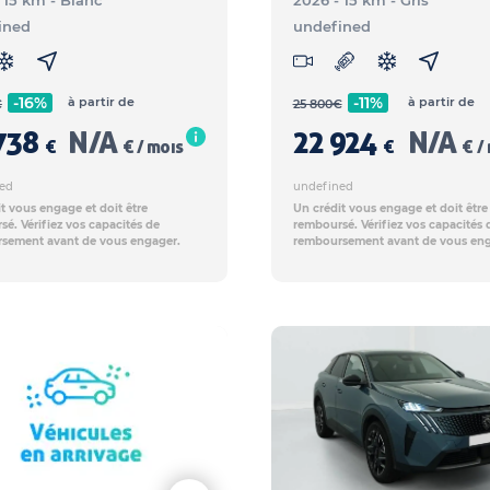
- 15 km
- Blanc
2026 - 15 km
- Gris
ined
undefined
-16%
-11%
à partir de
à partir de
€
25 800
€
738
N/A
22 924
N/A
€
€ / mois
€
€ /
ed
undefined
t vous engage et doit être
Un crédit vous engage et doit être
é. Vérifiez vos capacités de
remboursé. Vérifiez vos capacités 
sement avant de vous engager.
remboursement avant de vous eng