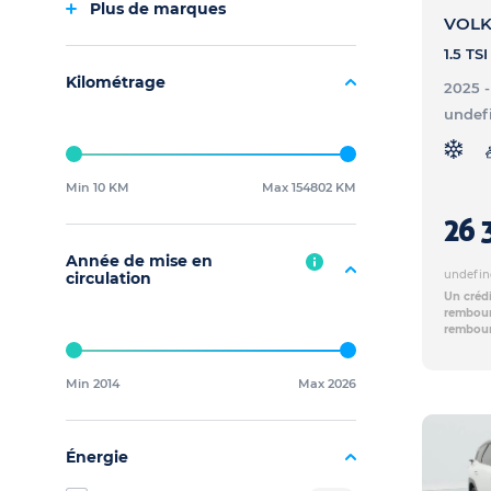
Plus de marques
VOLK
Kilométrage
2025 
undef
Min 10 KM
Max 154802 KM
26 
Année de mise en
undefin
circulation
Un crédi
rembours
rembour
Min 2014
Max 2026
Énergie