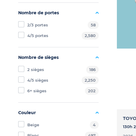
Nombre de portes
2/3 portes
58
4/5 portes
2,580
Nombre de sièges
2 sièges
186
4/5 sièges
2,250
6+ sièges
202
Couleur
TOYOT
Beige
4
Blanc
497