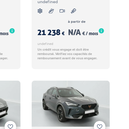
undefined
à partir de
21 238
N/A
 mois
€
€ / mois
undefined
Un crédit vous engage et doit être
de
remboursé. Vérifiez vos capacités de
ager.
remboursement avant de vous engager.