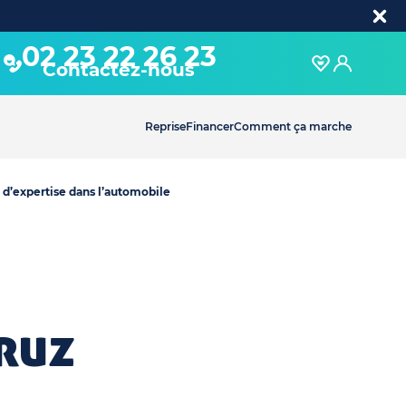
02 23 22 26 23
Contactez-nous
Reprise
Financer
Comment ça marche
 d’expertise dans l’automobile
ruz