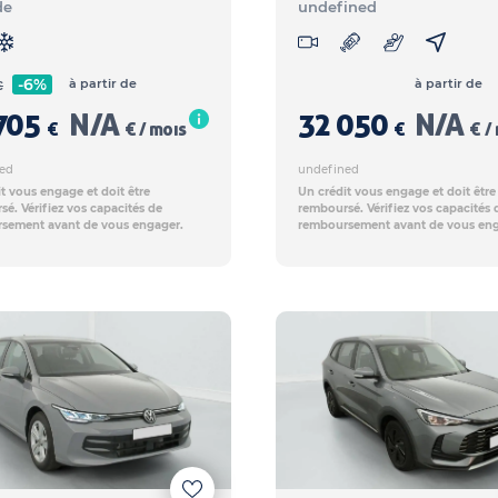
de
undefined
-6%
à partir de
à partir de
€
705
N/A
32 050
N/A
€
€ / mois
€
€ /
ed
undefined
t vous engage et doit être
Un crédit vous engage et doit être
é. Vérifiez vos capacités de
remboursé. Vérifiez vos capacités 
sement avant de vous engager.
remboursement avant de vous eng