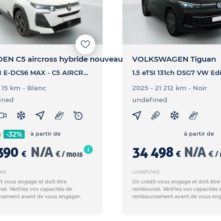
EN C5 aircross hybride nouveau
VOLKSWAGEN Tiguan
145 CH E-DCS6 MAX - C5 AIRCROSS HYBRIDE NOUVEAU 145 CH E-DCS6 MAX
- 15 km
- Blanc
2025 - 21 212 km
- Noir
ined
undefined
-32%
à partir de
à partir de
€
390
N/A
34 498
N/A
€
€ / mois
€
€ /
ed
undefined
t vous engage et doit être
Un crédit vous engage et doit être
é. Vérifiez vos capacités de
remboursé. Vérifiez vos capacités 
sement avant de vous engager.
remboursement avant de vous eng