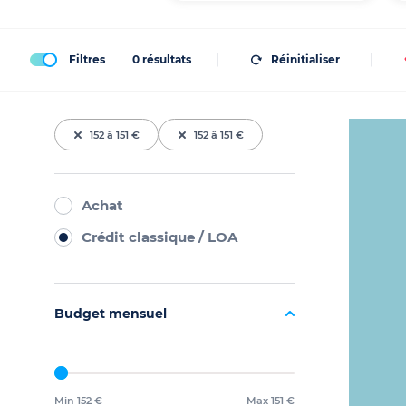
Filtres
0
résultats
Réinitialiser
152 â 151 €
152 â 151 €
Achat
Crédit classique / LOA
Budget mensuel
Min 152 €
Max 151 €