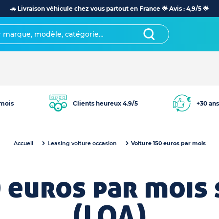
🚗 Livraison véhicule chez vous partout en France 🌟 Avis : 4,9/5 🌟
mois
Clients heureux 4.9/5
+30 ans
Accueil
Leasing voiture occasion
Voiture 150 euros par mois
 euros par mois
(LOA)