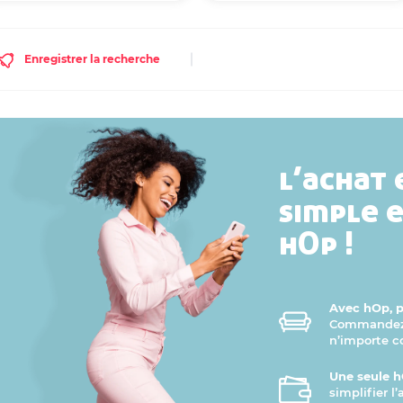
Enregistrer la recherche
l’achat 
simple 
hOp !
Avec hOp, pr
Commandez v
n’importe 
Une seule h
simplifier l