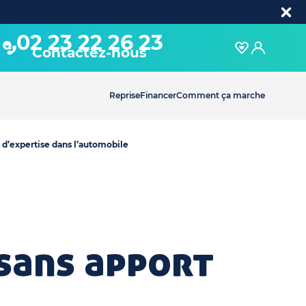
02 23 22 26 23
Contactez-nous
Reprise
Financer
Comment ça marche
 d’expertise dans l’automobile
 sans apport