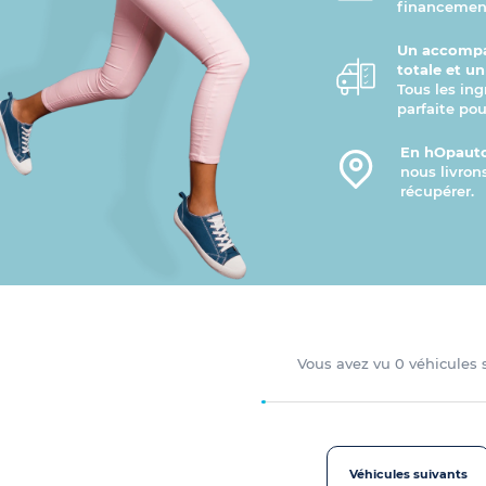
financement
Un accompa
totale et u
Tous les ing
parfaite pou
En hOpauto
nous livron
récupérer.
Vous avez vu
0
véhicules
Véhicules suivants