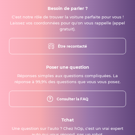
Besoin de parler ?
C'est notre rôle de trouver la voiture parfaite pour vous !
Laissez vos coordonnées pour qu'on vous rappelle (appel
gratuit).
Être recontacté
Poser une question
Réponses simples aux questions compliquées. La
réponse à 99,9% des questions que vous vous posez.
Consulter la FAQ
Tchat
Une question sur l'auto ? Chez hOp, c'est un vrai expert
auto qui vous répond, pas un robot.