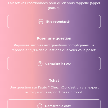
Laissez vos coordonnées pour qu'on vous rappelle (appel
gratuit).
Être recontacté
Poser une question
Réponses simples aux questions compliquées. La
réponse à 99,9% des questions que vous vous posez.
Consulter la FAQ
Tchat
Une question sur l'auto ? Chez hOp, c'est un vrai expert
auto qui vous répond, pas un robot.
Démarrer le chat