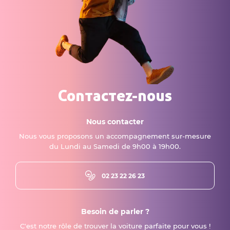
Contactez-nous
Nous contacter
Nous vous proposons un accompagnement sur-mesure
du Lundi au Samedi de 9h00 à 19h00.
02 23 22 26 23
Besoin de parler ?
C'est notre rôle de trouver la voiture parfaite pour vous !