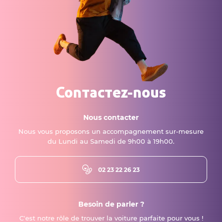
Contactez-nous
Nous contacter
Nous vous proposons un accompagnement sur-mesure
du Lundi au Samedi de 9h00 à 19h00.
02 23 22 26 23
Besoin de parler ?
C'est notre rôle de trouver la voiture parfaite pour vous !