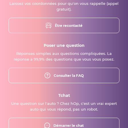
Laissez vos coordonnées pour qu'on vous rappelle (appel
gratuit).
Être recontacté
Poser une question
Réponses simples aux questions compliquées. La
réponse à 99,9% des questions que vous vous posez.
Consulter la FAQ
Tchat
Une question sur l'auto ? Chez hOp, c'est un vrai expert
auto qui vous répond, pas un robot.
Démarrer le chat