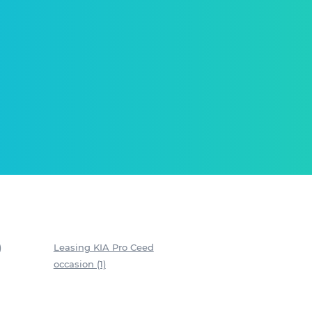
)
Leasing KIA Pro Ceed
occasion (1)