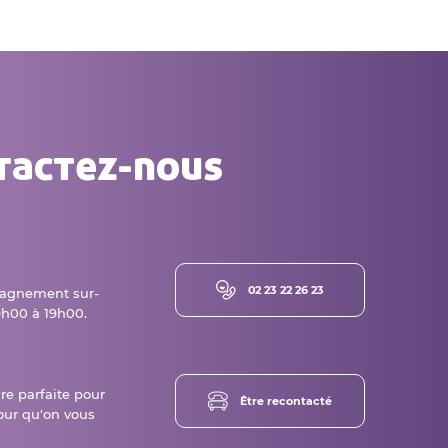
tactez-nous
02 23 22 26 23
agnement sur-
h00 à 19h00.
ure parfaite pour
Être recontacté
our qu'on vous