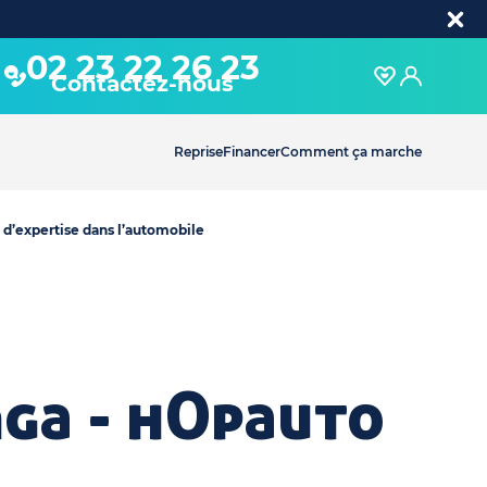
02 23 22 26 23
Contactez-nous
Reprise
Financer
Comment ça marche
 d’expertise dans l’automobile
nga - hOpauto