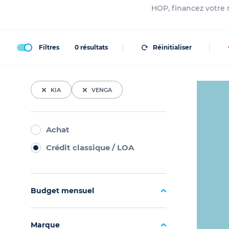
HOP, financez votre n
Filtres
0
résultats
Réinitialiser
KIA
VENGA
Achat
Crédit classique / LOA
Budget mensuel
Marque