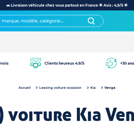
🚗 Livraison véhicule chez vous partout en France 🌟 Avis : 4,9/5 🌟
mois
Clients heureux 4.9/5
+30 ans
Accueil
Leasing voiture occasion
Kia
Venga
) voiture Kia Ve