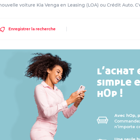
ouvelle voiture Kia Venga en Leasing (LOA) ou Crédit Auto. C'
Enregistrer la recherche
l’achat 
simple 
hOp !
Avec hOp, pr
Commandez v
n’importe 
Une seule h