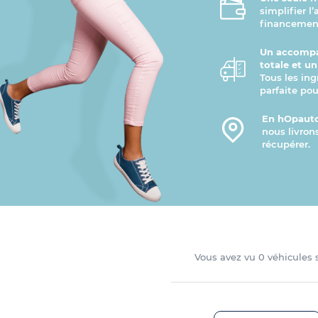
simplifier l
financement
Un accompa
totale et u
Tous les ing
parfaite pou
En hOpauto
nous livron
récupérer.
Vous avez vu
0
véhicules