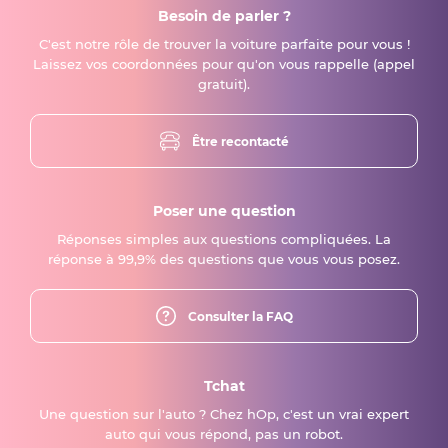
Besoin de parler ?
C'est notre rôle de trouver la voiture parfaite pour vous !
Laissez vos coordonnées pour qu'on vous rappelle (appel
gratuit).
Être recontacté
Poser une question
Réponses simples aux questions compliquées. La
réponse à 99,9% des questions que vous vous posez.
Consulter la FAQ
Tchat
Une question sur l'auto ? Chez hOp, c'est un vrai expert
auto qui vous répond, pas un robot.