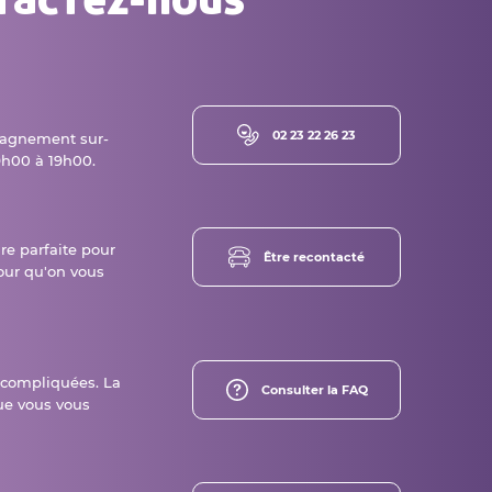
02 23 22 26 23
agnement sur-
h00 à 19h00.
ure parfaite pour
Être recontacté
our qu'on vous
 compliquées. La
Consulter la FAQ
ue vous vous