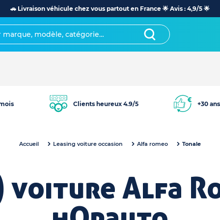
🚗 Livraison véhicule chez vous partout en France 🌟 Avis : 4,9/5 🌟
mois
Clients heureux 4.9/5
+30 ans
Accueil
Leasing voiture occasion
Alfa romeo
Tonale
) voiture Alfa R
hOpauto