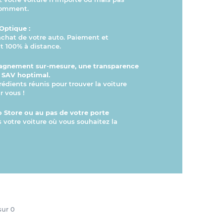
comment.
Optique :
’achat de votre auto. Paiement et
 100% à distance.
gnement sur-mesure, une transparence
n SAV hoptimal.
rédients réunis pour trouver la voiture
r vous !
 Store ou au pas de votre porte
s votre voiture où vous souhaitez la
 sur
0