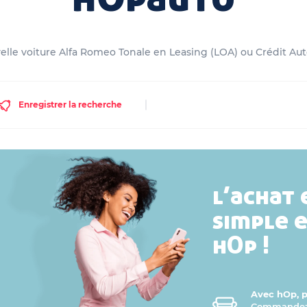
lle voiture Alfa Romeo Tonale en Leasing (LOA) ou Crédit Auto
Enregistrer la recherche
l’achat 
simple 
hOp !
Avec hOp, pr
Commandez v