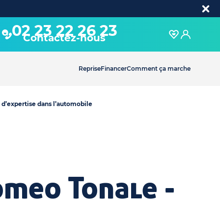
02 23 22 26 23
Contactez-nous
Reprise
Financer
Comment ça marche
 d’expertise dans l’automobile
omeo Tonale -