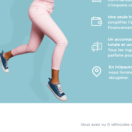
n’importe 
Une seule h
simplifier l
financement
Un accompa
totale et u
Tous les ing
parfaite pou
En hOpauto
nous livron
récupérer.
Vous avez vu
0
véhicules