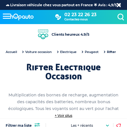
🚗 Livraison véhicule chez vous partout en France 🌟 Avis : 4,9/5 🌟
02 23 22 26 23
Contactez-nous
Clients heureux 4.9/5
Accueil
Voiture occasion
Electrique
Peugeot
Rifter
Rifter Electrique
Occasion
Multiplication des bornes de recharge, augmentation
des capacités des batteries, nombreux bonus
écologiques. Tous les voyants sont au vert pour l'achat
de votre Rifter électrique occasion. Nous avons
+ Voir plus
sélectionné pour vous une sélection d'offres voitures
Filtrer ma liste