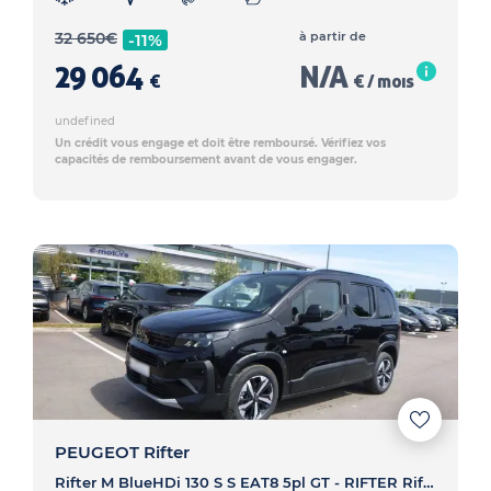
32 650
€
à partir de
-11%
29 064
N/A
€
€ / mois
undefined
Un crédit vous engage et doit être remboursé. Vérifiez vos
capacités de remboursement avant de vous engager.
PEUGEOT Rifter
Rifter M BlueHDi 130 S S EAT8 5pl GT - RIFTER Rifter M BlueHDi 130 S S EAT8 5pl GT