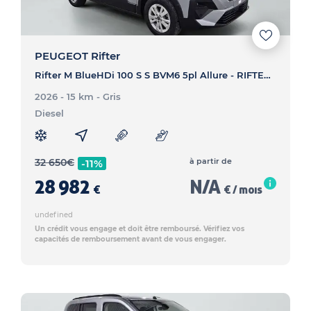
PEUGEOT Rifter
Rifter M BlueHDi 100 S S BVM6 5pl Allure - RIFTER Rifter M BlueHDi 100 S S BVM6 5pl Allure
2026 - 15 km
- Gris
Diesel
32 650
€
à partir de
-11%
28 982
N/A
€
€ / mois
undefined
Un crédit vous engage et doit être remboursé. Vérifiez vos
capacités de remboursement avant de vous engager.