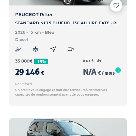
PEUGEOT Rifter
STANDARD N1 1.5 BLUEHDI 130 ALLURE EAT8 - RIFTER STANDARD N1 1.5 BLUEHDI 130 ALLURE EAT8
2026 - 15 km
- Bleu
Diesel
35 800
€
à partir de
-19%
29 146
N/A
€
€ / mois
undefined
Un crédit vous engage et doit être remboursé. Vérifiez vos
capacités de remboursement avant de vous engager.