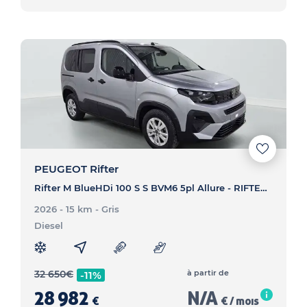
PEUGEOT Rifter
Rifter M BlueHDi 100 S S BVM6 5pl Allure - RIFTER Rifter M BlueHDi 100 S S BVM6 5pl Allure
2026 - 15 km
- Gris
Diesel
32 650
€
à partir de
-11%
28 982
N/A
€
€ / mois