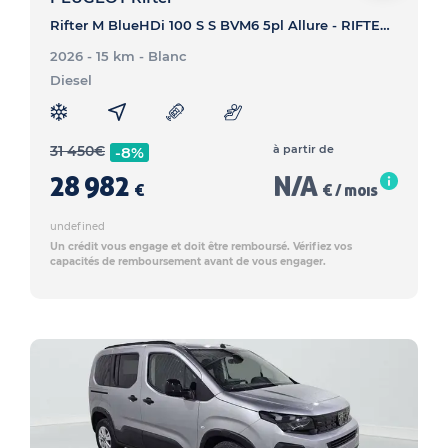
Rifter M BlueHDi 100 S S BVM6 5pl Allure - RIFTER Rifter M BlueHDi 100 S S BVM6 5pl Allure
2026 - 15 km
- Blanc
Diesel
31 450
€
à partir de
-8%
28 982
N/A
€
€ / mois
undefined
Un crédit vous engage et doit être remboursé. Vérifiez vos
capacités de remboursement avant de vous engager.