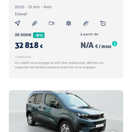
2025 - 15 km
- Noir
Diesel
35 500
€
à partir de
-8%
32 818
N/A
€
€ / mois
undefined
Un crédit vous engage et doit être remboursé. Vérifiez vos
capacités de remboursement avant de vous engager.