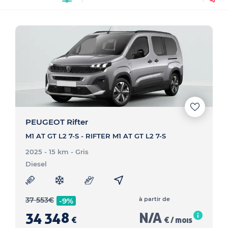
PEUGEOT Rifter
M1 AT GT L2 7-S - RIFTER M1 AT GT L2 7-S
2025 - 15 km
- Gris
Diesel
37 553
€
à partir de
-9%
34 348
N/A
€
€ / mois