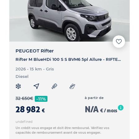
PEUGEOT Rifter
Rifter M BlueHDi 100 S S BVM6 5pl Allure - RIFTER Rifter M BlueHDi 100 S S BVM6 5pl Allure
2026 - 15 km
- Gris
Diesel
32 650
€
à partir de
-11%
28 982
N/A
€
€ / mois
undefined
Un crédit vous engage et doit être remboursé. Vérifiez vos
capacités de remboursement avant de vous engager.