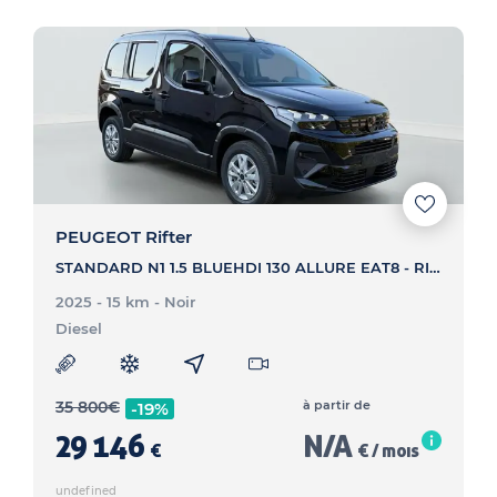
PEUGEOT Rifter
STANDARD N1 1.5 BLUEHDI 130 ALLURE EAT8 - RIFTER STANDARD N1 1.5 BLUEHDI 130 ALLURE EAT8
2025 - 15 km
- Noir
Diesel
35 800
€
à partir de
-19%
29 146
N/A
€
€ / mois
undefined