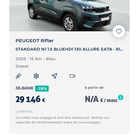
PEUGEOT Rifter
STANDARD N1 1.5 BLUEHDI 130 ALLURE EAT8 - RIFTER STANDARD N1 1.5 BLUEHDI 130 ALLURE EAT8
2026 - 15 km
- Bleu
Diesel
35 800
€
à partir de
-19%
29 146
N/A
€
€ / mois
undefined
Un crédit vous engage et doit être remboursé. Vérifiez vos
capacités de remboursement avant de vous engager.