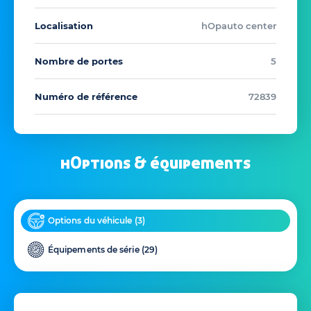
Localisation
hOpauto center
Nombre de portes
5
Numéro de référence
72839
hOptions & équipements
Options du véhicule (
3
)
Équipements de série (
29
)