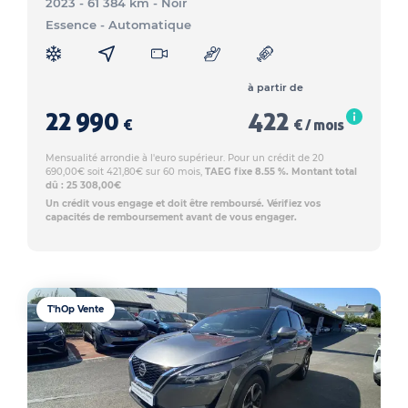
2023 - 61 384 km
- Noir
Essence
- Automatique
à partir de
22 990
422
€
€ / mois
Mensualité arrondie à l'euro supérieur. Pour un crédit de 20
690,00€ soit 421,80€ sur 60 mois,
TAEG fixe 8.55 %. Montant total
dû : 25 308,00€
Un crédit vous engage et doit être remboursé. Vérifiez vos
capacités de remboursement avant de vous engager.
T'hOp Vente