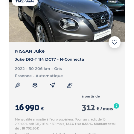
T'hOp Vente
NISSAN Juke
Juke DIG-T 114 DCT7 - N-Connecta
2022 - 50 206 km
- Gris
Essence
- Automatique
à partir de
16 990
312
€
€ / mois
Mensualité arrondie à l'euro supérieur. Pour un crédit de 15
290,00€ soit 311,71€ sur 60 mois,
TAEG fixe 8.55 %. Montant total
dû : 18 702,60€