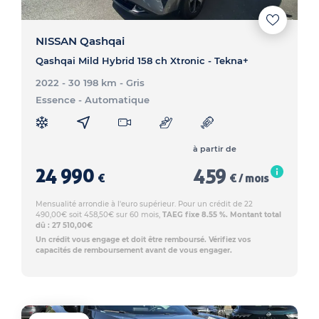
NISSAN Qashqai
Qashqai Mild Hybrid 158 ch Xtronic - Tekna+
2022 - 30 198 km
- Gris
Essence
- Automatique
à partir de
24 990
459
€
€ / mois
Mensualité arrondie à l'euro supérieur. Pour un crédit de 22
490,00€ soit 458,50€ sur 60 mois,
TAEG fixe 8.55 %. Montant total
dû : 27 510,00€
Un crédit vous engage et doit être remboursé. Vérifiez vos
capacités de remboursement avant de vous engager.