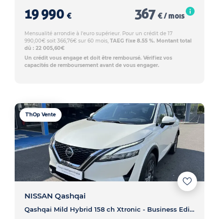
19 990
367
€
€ / mois
Mensualité arrondie à l'euro supérieur. Pour un crédit de 17
990,00€ soit 366,76€ sur 60 mois,
TAEG fixe 8.55 %. Montant total
dû : 22 005,60€
Un crédit vous engage et doit être remboursé. Vérifiez vos
capacités de remboursement avant de vous engager.
T'hOp Vente
NISSAN Qashqai
Qashqai Mild Hybrid 158 ch Xtronic - Business Edition