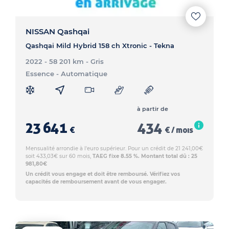
NISSAN Qashqai
Qashqai Mild Hybrid 158 ch Xtronic - Tekna
2022 - 58 201 km
- Gris
Essence
- Automatique
à partir de
23 641
434
€
€ / mois
Mensualité arrondie à l'euro supérieur. Pour un crédit de 21 241,00€
soit 433,03€ sur 60 mois,
TAEG fixe 8.55 %. Montant total dû : 25
981,80€
Un crédit vous engage et doit être remboursé. Vérifiez vos
capacités de remboursement avant de vous engager.