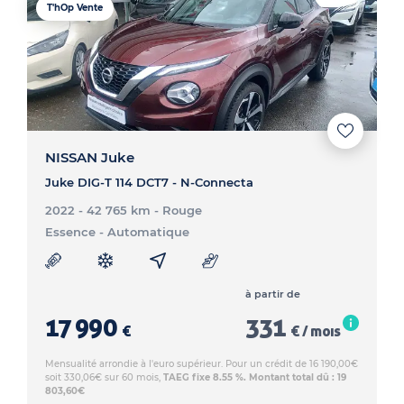
T'hOp Vente
NISSAN Juke
Juke DIG-T 114 DCT7 - N-Connecta
2022 - 42 765 km
- Rouge
Essence
- Automatique
à partir de
17 990
331
€
€ / mois
Mensualité arrondie à l'euro supérieur. Pour un crédit de 16 190,00€
soit 330,06€ sur 60 mois,
TAEG fixe 8.55 %. Montant total dû : 19
803,60€