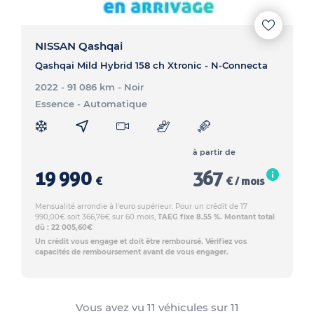
NISSAN Qashqai
Qashqai Mild Hybrid 158 ch Xtronic - N-Connecta
2022 - 91 086 km
- Noir
Essence
- Automatique
à partir de
19 990
367
€
€ / mois
Mensualité arrondie à l'euro supérieur. Pour un crédit de 17
990,00€ soit 366,76€ sur 60 mois,
TAEG fixe 8.55 %. Montant total
dû : 22 005,60€
Un crédit vous engage et doit être remboursé. Vérifiez vos
capacités de remboursement avant de vous engager.
Vous avez vu
11
véhicules sur
11