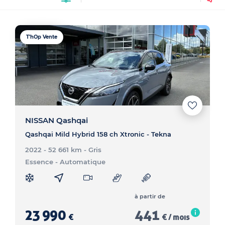
T'hOp Vente
NISSAN Qashqai
Qashqai Mild Hybrid 158 ch Xtronic - Tekna
2022 - 52 661 km
- Gris
Essence
- Automatique
à partir de
23 990
441
€
€ / mois