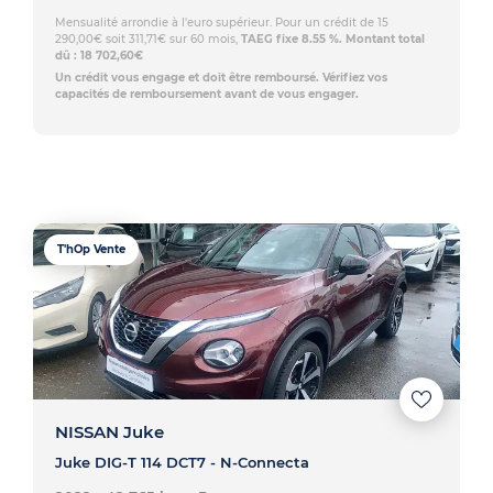
Mensualité arrondie à l'euro supérieur. Pour un crédit de 15
290,00€ soit 311,71€ sur 60 mois,
TAEG fixe 8.55 %. Montant total
dû : 18 702,60€
Un crédit vous engage et doit être remboursé. Vérifiez vos
capacités de remboursement avant de vous engager.
T'hOp Vente
NISSAN Juke
Juke DIG-T 114 DCT7 - N-Connecta