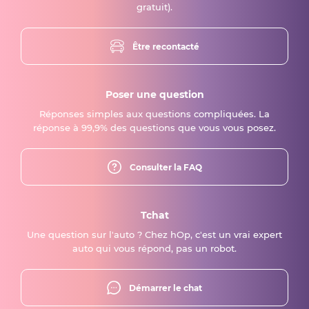
gratuit).
Être recontacté
Poser une question
Réponses simples aux questions compliquées. La
réponse à 99,9% des questions que vous vous posez.
Consulter la FAQ
Tchat
Une question sur l'auto ? Chez hOp, c'est un vrai expert
auto qui vous répond, pas un robot.
Démarrer le chat