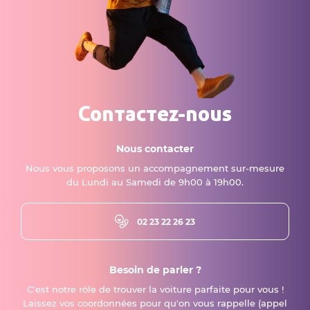
Contactez-nous
Nous contacter
Nous vous proposons un accompagnement sur-mesure
du Lundi au Samedi de 9h00 à 19h00.
02 23 22 26 23
Besoin de parler ?
C'est notre rôle de trouver la voiture parfaite pour vous !
Laissez vos coordonnées pour qu'on vous rappelle (appel