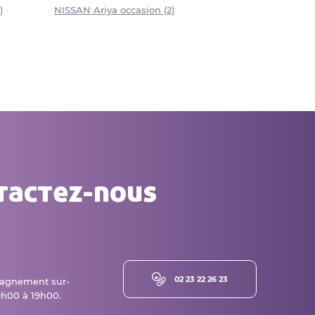
)
NISSAN Ariya occasion (2)
tactez-nous
02 23 22 26 23
agnement sur-
h00 à 19h00.