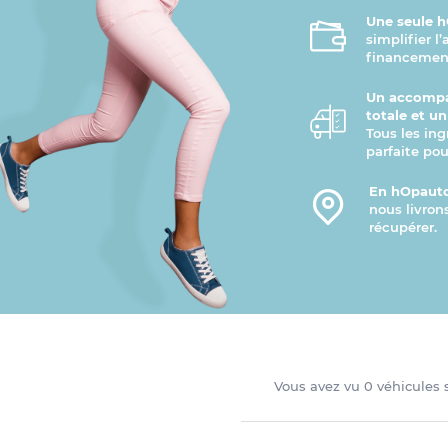
Une seule h
simplifier l
financement
Un accompa
totale et u
Tous les ing
parfaite pou
En hOpauto
nous livron
récupérer.
Vous avez vu
0
véhicules