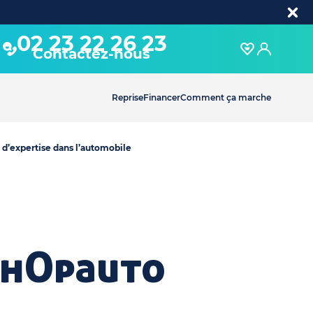
02 23 22 26 23
Contactez-nous
Reprise
Financer
Comment ça marche
 d’expertise dans l’automobile
 hOpauto