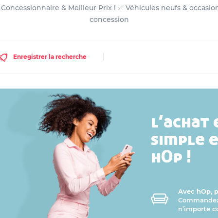
Concessionnaire & Meilleur Prix ! ✅ Véhicules neufs & occasio
concession
Enregistrer la recherche
l’achat 
simple 
hOp !
Avec hOp, pr
Commandez v
n’importe 