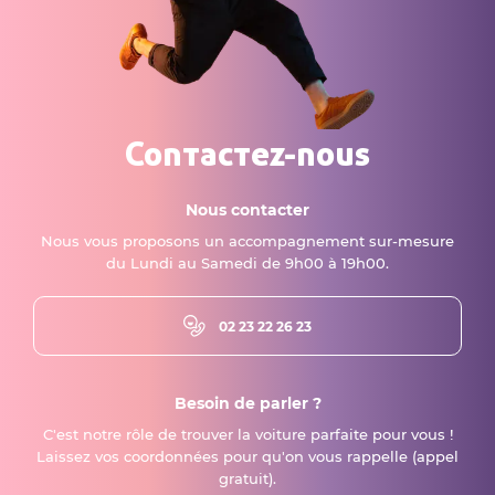
Contactez-nous
Nous contacter
Nous vous proposons un accompagnement sur-mesure
du Lundi au Samedi de 9h00 à 19h00.
02 23 22 26 23
Besoin de parler ?
C'est notre rôle de trouver la voiture parfaite pour vous !
Laissez vos coordonnées pour qu'on vous rappelle (appel
gratuit).