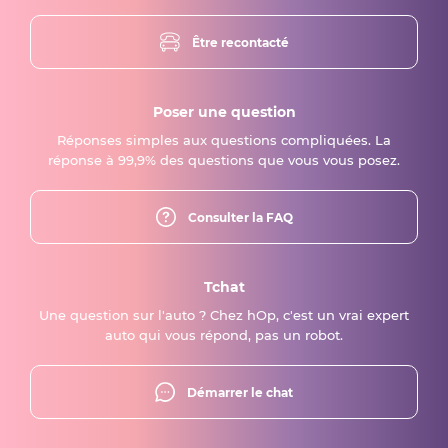
Être recontacté
Poser une question
Réponses simples aux questions compliquées. La
réponse à 99,9% des questions que vous vous posez.
Consulter la FAQ
Tchat
Une question sur l'auto ? Chez hOp, c'est un vrai expert
auto qui vous répond, pas un robot.
Démarrer le chat