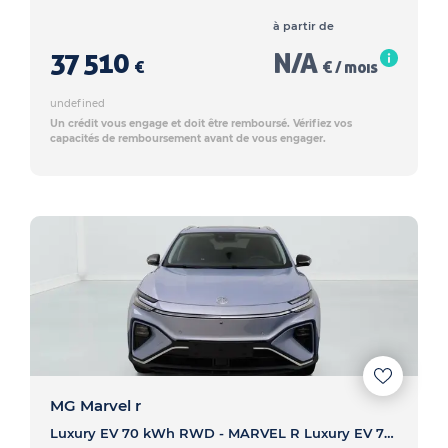
à partir de
37 510
N/A
€
€ / mois
undefined
Un crédit vous engage et doit être remboursé. Vérifiez vos
capacités de remboursement avant de vous engager.
MG Marvel r
Luxury EV 70 kWh RWD - MARVEL R Luxury EV 70 kWh RWD