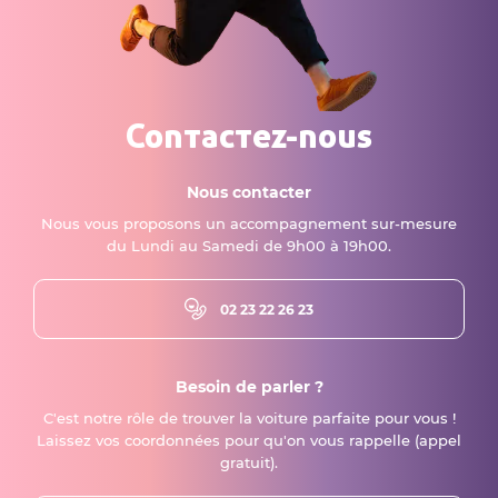
Contactez-nous
Nous contacter
Nous vous proposons un accompagnement sur-mesure
du Lundi au Samedi de 9h00 à 19h00.
02 23 22 26 23
Besoin de parler ?
C'est notre rôle de trouver la voiture parfaite pour vous !
Laissez vos coordonnées pour qu'on vous rappelle (appel
gratuit).