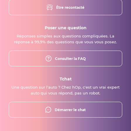
Être recontacté
Poser une question
Réponses simples aux questions compliquées. La
réponse à 99,9% des questions que vous vous posez.
Consulter la FAQ
Tchat
Une question sur l'auto ? Chez hOp, c'est un vrai expert
auto qui vous répond, pas un robot.
Démarrer le chat